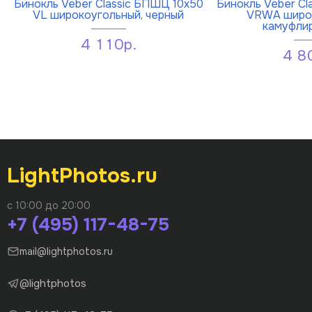
Бинокль Veber Classic БПШЦ 10x50
Бинокль Veber Cl
VL широкоугольный, черный
VRWA широк
камуфли
4 110р.
4 8
LightPhotos.ru
с 10:00 до 20:00
+7 (495) 117-48-75
mail@lightphotos.ru
@lightphotos