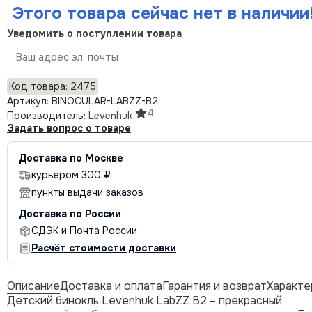
Этого товара сейчас нет в наличии
Уведомить о поступлении товара
Отправить
Код товара: 2475
Артикул: BINOCULAR-LABZZ-B2
4
Производитель:
Levenhuk
Задать вопрос о товаре
Доставка по Москве
курьером 300 ₽
пункты выдачи заказов
Доставка по России
СДЭК и Почта России
Расчёт стоимости доставки
Описание
Доставка и оплата
Гарантия и возврат
Характе
Детский бинокль Levenhuk LabZZ B2 – прекрасный