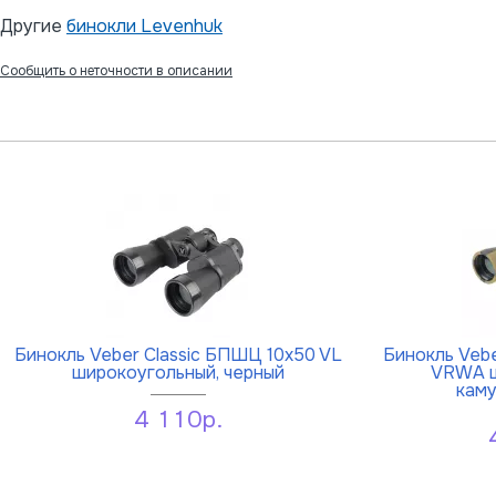
Другие
бинокли Levenhuk
Сообщить о неточности в описании
Бинокль Veber Classic БПШЦ 10x50 VL
Бинокль Vebe
широкоугольный, черный
VRWA ш
кам
4 110р.