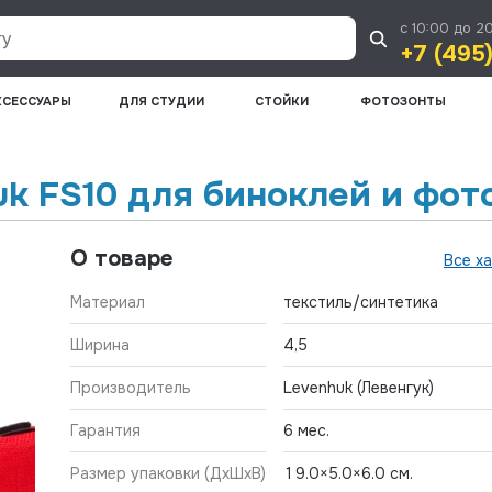
с 10:00 до 2
+7 (495
КСЕССУАРЫ
ДЛЯ СТУДИИ
СТОЙКИ
ФОТОЗОНТЫ
k FS10 для биноклей и фот
О товаре
Все х
Материал
текстиль/синтетика
Ширина
4,5
Производитель
Levenhuk (Левенгук)
Гарантия
6 мес.
Размер упаковки (ДхШхВ)
19.0×5.0×6.0 см.