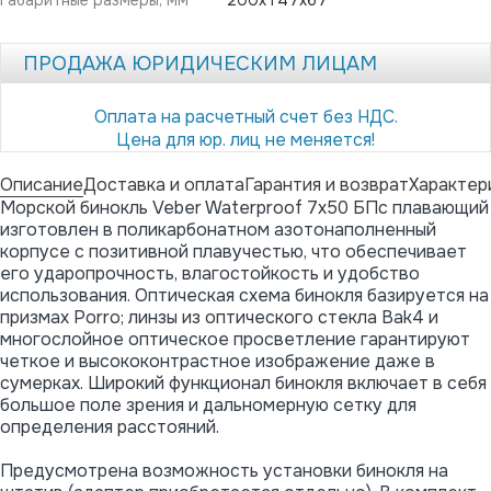
ПРОДАЖА ЮРИДИЧЕСКИМ ЛИЦАМ
Оплата на расчетный счет без НДС.
Цена для юр. лиц не меняется!
Описание
Доставка и оплата
Гарантия и возврат
Характер
Морской бинокль Veber Waterproof 7x50 БПс плавающий
изготовлен в поликарбонатном азотонаполненный
корпусе с позитивной плавучестью, что обеспечивает
его ударопрочность, влагостойкость и удобство
использования. Оптическая схема бинокля базируется на
призмах Porro; линзы из оптического стекла Bak4 и
многослойное оптическое просветление гарантируют
четкое и высококонтрастное изображение даже в
сумерках. Широкий функционал бинокля включает в себя
большое поле зрения и дальномерную сетку для
определения расстояний.
Предусмотрена возможность установки бинокля на