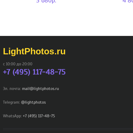
3 680р.
4 8
LightPhotos.ru
с 10:00 до 20:00
+7 (495) 117-48-75
Эл. почта:
mail@lightphotos.ru
Telegram:
@lightphotos
WhatsApp:
+7 (495) 117-48-75