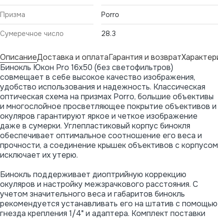
Призма
Porro
Сумеречное число
28.3
Описание
Доставка и оплата
Гарантия и возврат
Характер
Бинокль Юкон Pro 16x50 (без светофильтров)
совмещает в себе высокое качество изображения,
удобство использования и надежность. Классическая
оптическая схема на призмах Porro, большие объективы
и многослойное просветляющее покрытие объективов и
окуляров гарантируют яркое и четкое изображение
даже в сумерки. Углепластиковый корпус бинокля
обеспечивает оптимальное соотношение его веса и
прочности, а соединение крышек объективов с корпусом
исключает их утерю.
Бинокль поддерживает диоптрийную коррекцию
окуляров и настройку межзрачкового расстояния. С
учетом значительного веса и габаритов бинокль
рекомендуется устанавливать его на штатив с помощью
гнезда крепления 1/4" и адаптера. Комплект поставки