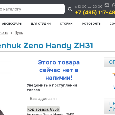
с 10:00 до 20:00
 каталогу
+7 (495) 117-4
АКСЕССУАРЫ
ДЛЯ СТУДИИ
СТОЙКИ
ФОТОЗОНТЫ
СО
скопы
»
Лупы
enhuk Zeno Handy ZH31
Этого товара
О
сейчас нет в
наличии!
Уведомить о поступлении
товара
Отправить
П
Л
Код товара: 8356
Артикул: Zeno-Handy-ZH31