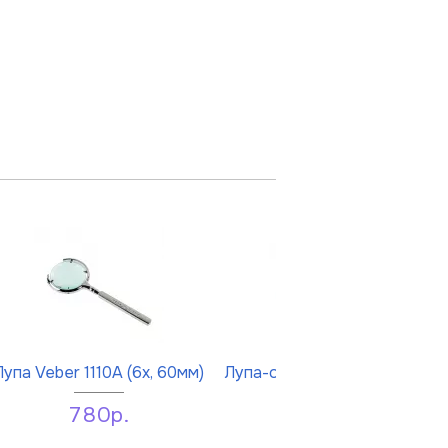
Лупа Veber 1110A (6х, 60мм)
Лупа-очки Veber Jewel Vizor
R2
780р.
980р.