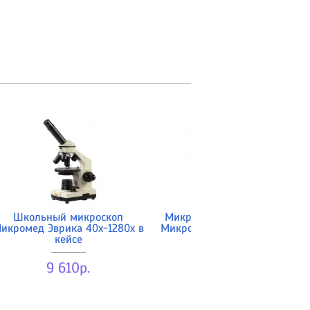
Школьный микроскоп
Микроскоп биологический
икромед Эврика 40х-1280х в
Микромед С-11 (вар. 1М LED)
кейсе
9 190р.
9 610р.