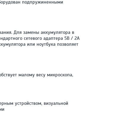
 оборудован подпружиненными
ования. Для замены аккумулятора в
ндартного сетевого адаптера 5В / 2А
ккумулятора или ноутбука позволяет
бствует малому весу микроскопа,
ерным устройством, визуальной
ми