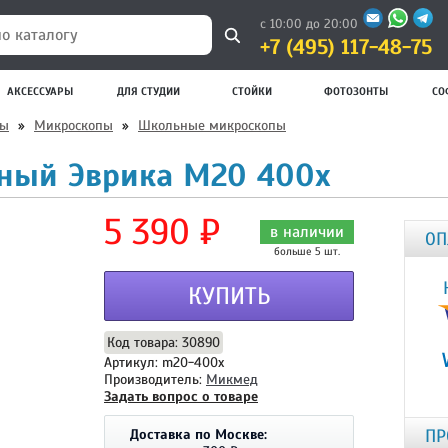
с 10:00 до 20:00
+7 (495) 117-48-75
 каталогу
АКСЕССУАРЫ
ДЛЯ СТУДИИ
СТОЙКИ
ФОТОЗОНТЫ
СО
пы
»
Микроскопы
»
Школьные микроскопы
ный Эврика M20 400х
5 390 ₽
в наличии
ОП
больше 5 шт.
КУПИТЬ
Код товара: 30890
Артикул: m20-400x
Производитель:
Микмед
Задать вопрос о товаре
ПР
Доставка по Москве: