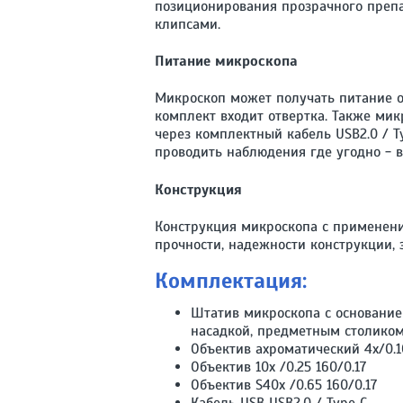
позиционирования прозрачного преп
клипсами.
Питание микроскопа
Микроскоп может получать питание от
комплект входит отвертка. Также мик
через комплектный кабель USB2.0 / T
проводить наблюдения где угодно - в 
Конструкция
Конструкция микроскопа с применени
прочности, надежности конструкции, 
Комплектация:
Штатив микроскопа с основание
насадкой, предметным столико
Объектив ахроматический 4х/0.10
Объектив 10х /0.25 160/0.17
Объектив S40х /0.65 160/0.17
Кабель USB USB2.0 / Type C