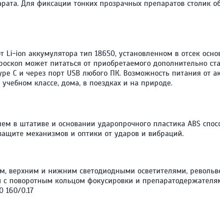
арата. Для фиксации тонких прозрачных препаратов столик
 Li-ion аккумулятора тип 18650, установленном в отсек осн
роскоп может питаться от приобретаемого дополнительно ста
ype C и через порт USB любого ПК. Возможность питания от а
учебном классе, дома, в поездках и на природе.
ем в штативе и основании ударопрочного пластика ABS спосо
защите механизмов и оптики от ударов и вибраций.
м, верхним и нижним светодиодными осветителями, револьв
м с поворотным кольцом фокусировки и препаратодержателя
 160/0.17