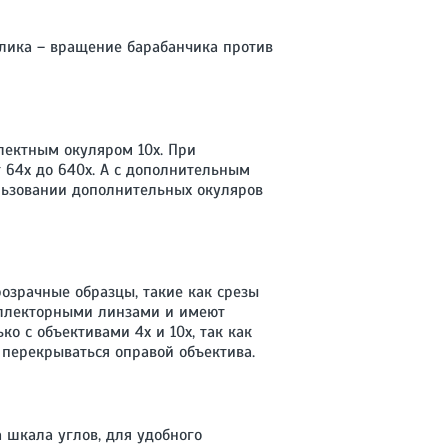
лика – вращение барабанчика против
лектным окуляром 10х. При
 64х до 640х. А с дополнительным
ользовании дополнительных окуляров
озрачные образцы, такие как срезы
оллекторными линзами и имеют
о с объективами 4х и 10х, так как
перекрываться оправой объектива.
 шкала углов, для удобного