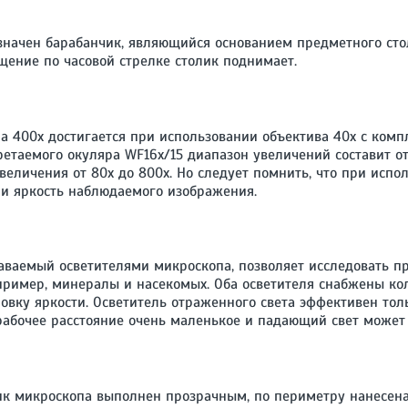
начен барабанчик, являющийся основанием предметного сто
ащение по часовой стрелке столик поднимает.
 400х достигается при использовании объектива 40х с комп
етаемого окуляра WF16x/15 диапазон увеличений составит от
величения от 80х до 800х. Но следует помнить, что при исп
и яркость наблюдаемого изображения.
аваемый осветителями микроскопа, позволяет исследовать пр
апример, минералы и насекомых. Оба осветителя снабжены к
вку яркости. Осветитель отраженного света эффективен тольк
абочее расстояние очень маленькое и падающий свет может 
ик микроскопа выполнен прозрачным, по периметру нанесена