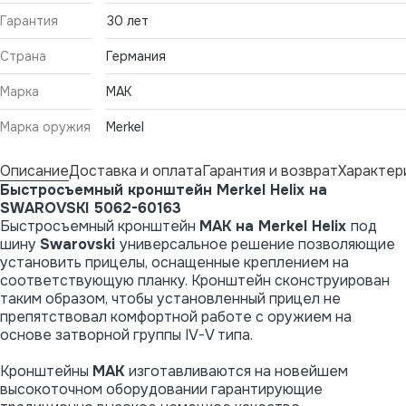
Гарантия
30 лет
Страна
Германия
Марка
MAK
Марка оружия
Merkel
Описание
Доставка и оплата
Гарантия и возврат
Характер
Быстросъемный кронштейн Merkel Helix на
SWAROVSKI 5062-60163
Быстросъемный кронштейн
MAK на Merkel Helix
под
шину
Swarovski
универсальное решение позволяющие
установить прицелы, оснащенные креплением на
соответствующую планку. Кронштейн сконструирован
таким образом, чтобы установленный прицел не
препятствовал комфортной работе с оружием на
основе затворной группы IV-V типа.
Кронштейны
MAK
изготавливаются на новейшем
высокоточном оборудовании гарантирующие