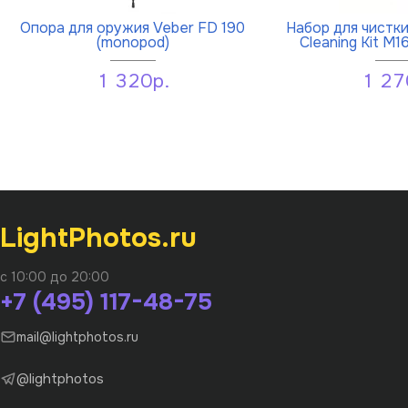
Опора для оружия Veber FD 190
Набор для чистк
(monopod)
Cleaning Kit M1
1 320р.
1 27
LightPhotos.ru
с 10:00 до 20:00
+7 (495) 117-48-75
mail@lightphotos.ru
@lightphotos