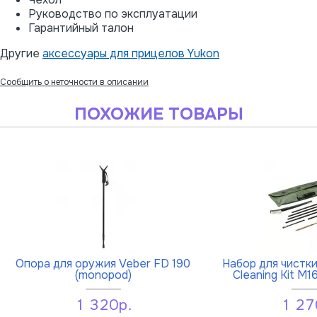
Руководство по эксплуатации
Гарантийный талон
Другие
аксессуары для прицелов Yukon
Сообщить о неточности в описании
ПОХОЖИЕ ТОВАРЫ
Опора для оружия Veber FD 190
Набор для чистк
(monopod)
Cleaning Kit M1
1 320р.
1 27