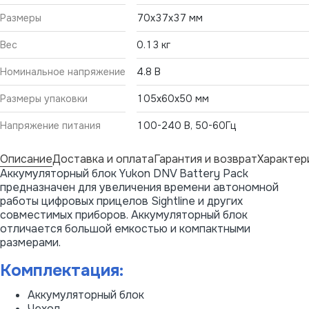
Размеры
70x37x37 мм
Вес
0.13 кг
Номинальное напряжение
4.8 В
Размеры упаковки
105x60x50 мм
Напряжение питания
100-240 В, 50-60Гц
Описание
Доставка и оплата
Гарантия и возврат
Характер
Аккумуляторный блок Yukon DNV Battery Pack
предназначен для увеличения времени автономной
работы цифровых прицелов Sightline и других
совместимых приборов. Аккумуляторный блок
отличается большой емкостью и компактными
размерами.
Комплектация:
Аккумуляторный блок
Чехол