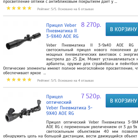
просветление оптики с антибликовым покрытием дает у …
Рейтинг: 5/5. Основано на 6 отзывах
8 270р.
Прицел Veber
В КОРЗИНУ
Пневматика II
3-9X40 AOE RG
Veber Пневматика II 3-9х40 AOE RG
светосильный прицел нового поколения д
мощных пневматических винтовок с энерги
выстрела до 25 Дж. Может устанавливаться 
арбалеты, оружие для страйкбола и пейнтбол
Оптические элементы имеют полное многослойное просветление, ч
обеспечивает яркое …
Рейтинг: 5/5. Основано на 4 отзывах
7 520р.
Прицел
В КОРЗИНУ
оптический
Veber Пневматика 3-
9X40 AOE RG
Прицел оптический Veber Пневматика 3-9X
AOE RG с переменным увеличением от 3 до 9х
светосильным объективом 40 мм позволя
обнаружить цель на большой дистанции, вести движущийся объект