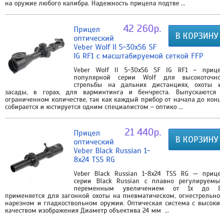
на оружие любого калибра. Надежность прицела подтве …
42 260р.
Прицел
В КОРЗИНУ
оптический
Veber Wolf II 5-30x56 SF
IG RF1 с масштабируемой сеткой FFP
Veber Wolf II 5-30x56 SF IG RF1 – приц
популярной серии Wolf для высокоточн
стрельбы на дальних дистанциях, охоты 
засады, в горах, для варминтинга и бенчреста. Выпускаются
ограниченном количестве, так как каждый прибор от начала до кон
собирается и юстируется одним специалистом – оптико …
21 440р.
Прицел
В КОРЗИНУ
оптический
Veber Black Russian 1-
8x24 TSS RG
Veber Black Russian 1-8x24 TSS RG — приц
серии Black Russian с плавно регулируем
переменным увеличением от 1х до 
применяется для загонной охоты на пневматическом, огнестрельн
нарезном и гладкоствольном оружии. Оптическая система с высок
качеством изображения Диаметр объектива 24 мм …