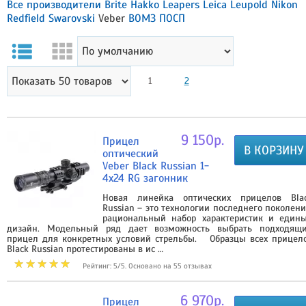
Все производители
Brite
Hakko
Leapers
Leica
Leupold
Nikon
Redfield
Swarovski
Veber
ВОМЗ
ПОСП
1
2
9 150р.
Прицел
В КОРЗИНУ
оптический
Veber Black Russian 1-
4х24 RG загонник
Новая линейка оптических прицелов Bla
Russian – это технологии последнего поколени
рациональный набор характеристик и един
дизайн. Модельный ряд дает возможность выбрать подходящ
прицел для конкретных условий стрельбы. Образцы всех прицел
Black Russian протестированы в ис …
Рейтинг: 5/5. Основано на 55 отзывах
6 970р.
Прицел