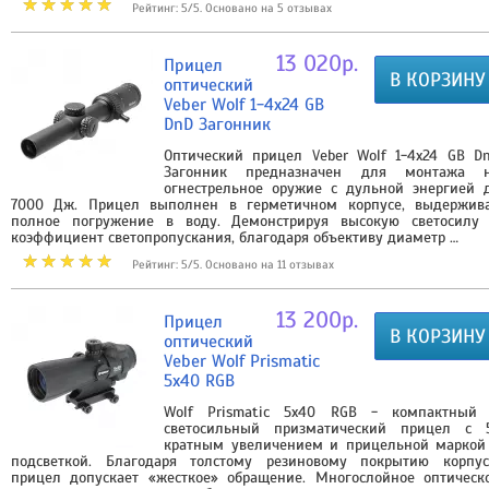
Рейтинг: 5/5. Основано на 5 отзывах
13 020р.
Прицел
В КОРЗИНУ
оптический
Veber Wolf 1-4x24 GB
DnD Загонник
Оптический прицел Veber Wolf 1-4x24 GB D
Загонник предназначен для монтажа 
огнестрельное оружие с дульной энергией 
7000 Дж. Прицел выполнен в герметичном корпусе, выдержив
полное погружение в воду. Демонстрируя высокую светосилу
коэффициент светопропускания, благодаря объективу диаметр …
Рейтинг: 5/5. Основано на 11 отзывах
13 200р.
Прицел
В КОРЗИНУ
оптический
Veber Wolf Prismatic
5х40 RGB
Wolf Prismatic 5x40 RGB - компактный
светосильный призматический прицел с 
кратным увеличением и прицельной маркой
подсветкой. Благодаря толстому резиновому покрытию корпус
прицел допускает «жесткое» обращение. Многослойное оптическ