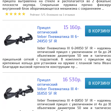
прицела вытравлена на стекле и располагается во 2 фокальн
плоскости окуляра. Спиральная пружина прочно фиксиру
внутренний блок оборачивающегося механизма с сохранением …
Рейтинг: 5/5. Основано на 1 отзывах
15 160р.
Прицел
В КОРЗИНУ
оптический
Veber Пневматика III 6-
24X50 SF IR
Veber Пневматика III 6-24X50 SF IR – надежн
оптический прицел c увеличением от 6х до 24
объективом диаметром 50 мм и тактическ
прицельной сеткой с подсветкой. В комплекте с прицелом ид
крепежные кольца для установки на оружие с планкой типа Weave
Благодаря высокой прочности конструкции пр …
16 530р.
Прицел
В КОРЗИНУ
оптический
Veber Пневматика III 4-
16X50 SF IR
Veber Пневматика III 4-16X50 SF IR – надежн
оптический прицел c увеличением от 4х до 16
объективом диаметром 50 мм и тактическ