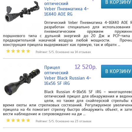
В КОРЗИНУ
оптический
Veber Пневматика 4-
16X40 AOE RG
Оптический Veber Пневматика 4-16Х40 AOE 
разработан специально для использования
пневматическим оружием пружинн
поршневого типа с дульной энергией до 20 Дж и PCP-типа
предварительной накачкой воздуха любой мощности. Прочн
конструкция прицела выдерживает как прямую, так и обратн …
Рейтинг: 5/5. Основано на 14 отзывах
12 520р.
Прицел
В КОРЗИНУ
оптический
Veber Black Russian 4-
16x56 SF iRG
Black Russian 4-16x56 SF iRG – многоцелев
оптический прицел для обнаружения и веден
цели, но также для снайперской стрельбы 
время охоты или стрелковых состязаний. Регулируемое увеличен
прицела на 4х помогает стрелку быстро обнаружить объект, и зат
вести наблюдение и сопровождение на ди …
Рейтинг: 5/5. Основано на 23 отзывах