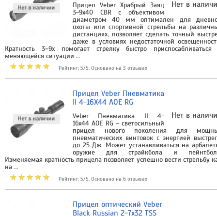
Нет в налич
Прицел Veber Храбрый Заяц
3-9х40 CBR с объективом
диаметром 40 мм оптимален для дневн
охоты или спортивной стрельбы на различн
дистанциях, позволяет сделать точный выстр
даже в условиях недостаточной освещенност
Кратность 3–9х помогает стрелку быстро приспосабливаться
меняющейся ситуации …
Рейтинг: 5/5. Основано на 3 отзывах
Прицел Veber Пневматика
II 4-16X44 AOE RG
Нет в налич
Veber Пневматика II 4-
16х44 AOE RG – светосильный
прицел нового поколения для мощн
пневматических винтовок с энергией выстре
до 25 Дж. Может устанавливаться на арбалет
оружие для страйкбола и пейнтбол
Изменяемая кратность прицела позволяет успешно вести стрельбу к
на …
Рейтинг: 5/5. Основано на 6 отзывах
Прицел оптический Veber
Black Russian 2-7x32 TSS