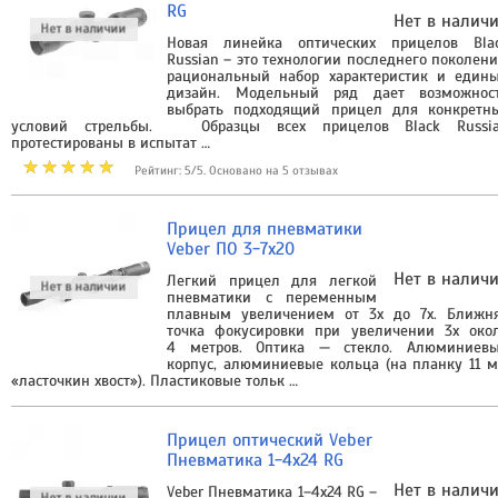
RG
Нет в налич
Новая линейка оптических прицелов Bla
Russian – это технологии последнего поколени
рациональный набор характеристик и един
дизайн. Модельный ряд дает возможнос
выбрать подходящий прицел для конкретн
условий стрельбы. Образцы всех прицелов Black Russi
протестированы в испытат …
Рейтинг: 5/5. Основано на 5 отзывах
Прицел для пневматики
Veber ПО 3-7x20
Нет в налич
Легкий прицел для легкой
пневматики с переменным
плавным увеличением от 3х до 7х. Ближн
точка фокусировки при увеличении 3х око
4 метров. Оптика — стекло. Алюминиев
корпус, алюминиевые кольца (на планку 11 
«ласточкин хвост»). Пластиковые тольк …
Прицел оптический Veber
Пневматика 1-4х24 RG
Нет в налич
Veber Пневматика 1–4х24 RG –