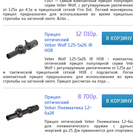
FD07 — самый компактный прицел популярн
серии Veber Wolf, с регулируемым увеличени
от 1.25х до 4.5х и прицельной сеткой Fire Dot. Легкий маневренн
прицел предназначен для использования во время прицельн
стрельбы на загонной охоте. &nbs …
12 010р.
Прицел
В КОРЗИНУ
оптический
Veber Wolf 1.25-5x26 IR
H08
Veber Wolf 1.25-5х26 IR H08 - компактн
оптический прицел популярной серии Veb
Wolf с регулируемым увеличением от 1.25х до 
и тактической прицельной сеткой H08 с подсветкой. Легк
компактный прицел предназначен для использования во вре
стрельбы на загонной охоте. Прицел рассчитан на отда …
8 700р.
Прицел
В КОРЗИНУ
оптический
Veber Пневматика 1.2-
6х24
Прицел оптический Veber Пневматика 1.2-6х
для пневматического оружия с дульн
энергией до 25 Дж применяется для спортивн