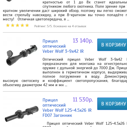
кратностью от 1 до 8х станет идеальн
спутником любого охотника. Поле зрение при 
кратном увеличении даст широкий обзор, поэтому вы легко сможе
вести стрельбу навскидку, а при 8-кратном вы точно попадёте 
месту! Отличная цветопередача, я …
Рейтинг: 5/5. Основано на 4 отзывах
13 140р.
Прицел
В КОРЗИНУ
оптический
Veber Wolf 3-9x42 IR
Оптический прицел Veber Wolf 3-9x42 
предназначен для монтажа на огнестрельн
оружие с дульной энергией до 7000 Дж. Приц
выполнен в герметичном корпусе, выдержив
полное погружение в воду. Демонстрир
высокую светосилу и коэффициент светопропускания, благода
объективу диаметром 42 мм и мн …
11 530р.
Прицел
В КОРЗИНУ
оптический
Veber Wolf 1.25-4.5х26 IR
FD07 Загонник
Прицел оптический Veber Wolf 1.25-4.5х26 