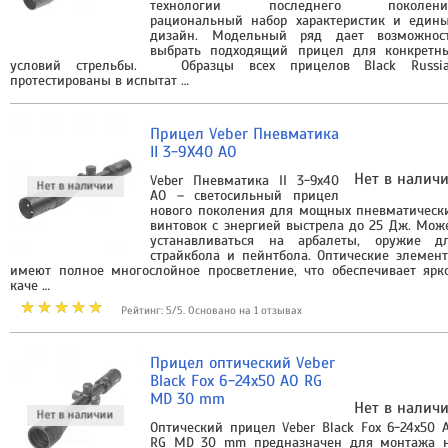
технологии последнего поколени
рациональный набор характеристик и един
дизайн. Модельный ряд дает возможнос
выбрать подходящий прицел для конкретн
условий стрельбы. Образцы всех прицелов Black Russi
протестированы в испытат …
Прицел Veber Пневматика
II 3-9X40 AO
Нет в налич
Veber Пневматика II 3-9х40
AO – светосильный прицел
нового поколения для мощных пневматическ
винтовок с энергией выстрела до 25 Дж. Мож
устанавливаться на арбалеты, оружие д
страйкбола и пейнтбола. Оптические элемен
имеют полное многослойное просветление, что обеспечивает ярк
каче …
Рейтинг: 5/5. Основано на 1 отзывах
Прицел оптический Veber
Black Fox 6-24x50 AO RG
MD 30 mm
Нет в налич
Оптический прицел Veber Black Fox 6-24x50 
RG MD 30 mm предназначен для монтажа 