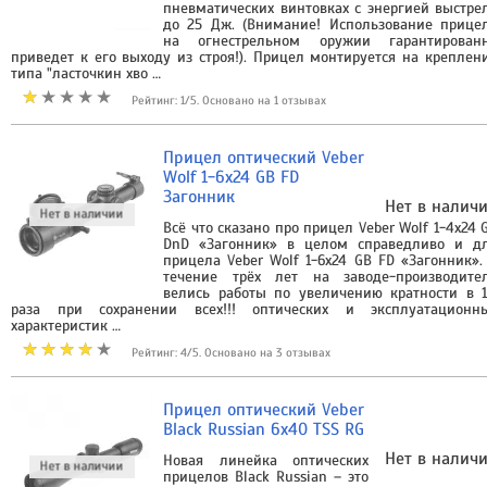
пневматических винтовках с энергией выстре
до 25 Дж. (Внимание! Использование прице
на огнестрельном оружии гарантирован
приведет к его выходу из строя!). Прицел монтируется на креплен
типа "ласточкин хво …
Рейтинг: 1/5. Основано на 1 отзывах
Прицел оптический Veber
Wolf 1-6x24 GB FD
Загонник
Нет в налич
Всё что сказано про прицел Veber Wolf 1-4x24 
DnD «Загонник» в целом справедливо и д
прицела Veber Wolf 1-6x24 GB FD «Загонник».
течение трёх лет на заводе-производите
велись работы по увеличению кратности в 1
раза при сохранении всех!!! оптических и эксплуатационн
характеристик …
Рейтинг: 4/5. Основано на 3 отзывах
Прицел оптический Veber
Black Russian 6x40 TSS RG
Нет в налич
Новая линейка оптических
прицелов Black Russian – это