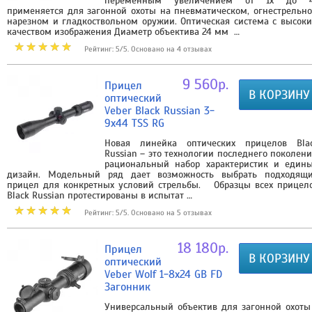
переменным увеличением от 1х до 
применяется для загонной охоты на пневматическом, огнестрельн
нарезном и гладкоствольном оружии. Оптическая система с высок
качеством изображения Диаметр объектива 24 мм …
Рейтинг: 5/5. Основано на 4 отзывах
9 560р.
Прицел
В КОРЗИНУ
оптический
Veber Black Russian 3-
9x44 TSS RG
Новая линейка оптических прицелов Bla
Russian – это технологии последнего поколени
рациональный набор характеристик и един
дизайн. Модельный ряд дает возможность выбрать подходящ
прицел для конкретных условий стрельбы. Образцы всех прицел
Black Russian протестированы в испытат …
Рейтинг: 5/5. Основано на 5 отзывах
18 180р.
Прицел
В КОРЗИНУ
оптический
Veber Wolf 1-8x24 GB FD
Загонник
Универсальный объектив для загонной охоты