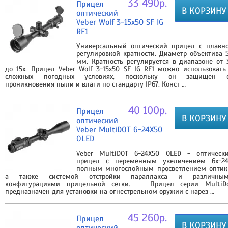
33 490р.
Прицел
В КОРЗИНУ
оптический
Veber Wolf 3-15x50 SF IG
RF1
Универсальный оптический прицел с плавн
регулировкой кратности. Диаметр объектива 
мм. Кратность регулируется в диапазоне от 
до 15х. Прицел Veber Wolf 3-15x50 SF IG RF1 можно использовать
сложных погодных условиях, поскольку он защищен 
проникновения пыли и влаги по стандарту IP67. Конст …
40 100р.
Прицел
В КОРЗИНУ
оптический
Veber MultiDOT 6-24X50
OLED
Veber MultiDOT 6-24X50 OLED - оптическ
прицел с переменным увеличением 6х-24
полным многослойным просветлением оптик
а также системой отстройки параллакса и различны
конфигурациями прицельной сетки. Прицел cерии MultiD
предназначен для установки на огнестрельном оружии с нарез …
45 260р.
Прицел
В КОРЗИНУ
оптический