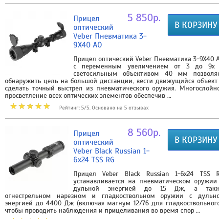
5 850р.
Прицел
В КОРЗИНУ
оптический
Veber Пневматика 3-
9X40 AO
Прицел оптический Veber Пневматика 3-9X40 
с переменным увеличением от 3 до 9х
светосильным объективом 40 мм позволя
обнаружить цель на большой дистанции, вести движущийся объект
сделать точный выстрел из пневматического оружия. Многослойн
просветление всех оптических элементов обеспечив …
Рейтинг: 5/5. Основано на 5 отзывах
8 560р.
Прицел
В КОРЗИНУ
оптический
Veber Black Russian 1-
6x24 TSS RG
Прицел Veber Black Russian 1-6x24 TSS 
устанавливается на пневматическом оружии
дульной энергией до 15 Дж, а так
огнестрельном нарезном и гладкоствольном оружии с дульн
энергией до 4400 Дж (включая магнум 12/76 для гладкоствольного
чтобы проводить наблюдения и прицеливания во время спор …