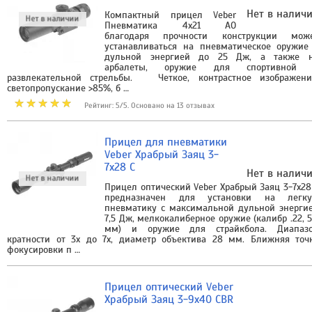
Нет в налич
Компактный прицел Veber
Пневматика 4х21 АО
благодаря прочности конструкции мож
устанавливаться на пневматическое оружие
дульной энергией до 25 Дж, а также 
арбалеты, оружие для спортивной
развлекательной стрельбы. Четкое, контрастное изображени
светопропускание >85%, б …
Рейтинг: 5/5. Основано на 13 отзывах
Прицел для пневматики
Veber Храбрый Заяц 3-
7x28 C
Нет в налич
Прицел оптический Veber Храбрый Заяц 3-7x28
предназначен для установки на легк
пневматику с максимальной дульной энерги
7,5 Дж, мелкокалиберное оружие (калибр .22, 5
мм) и оружие для страйкбола. Диапаз
кратности от 3х до 7х, диаметр объектива 28 мм. Ближняя точ
фокусировки п …
Прицел оптический Veber
Храбрый Заяц 3-9x40 CBR