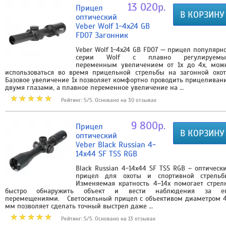
13 020р.
Прицел
В КОРЗИНУ
оптический
Veber Wolf 1-4х24 GB
FD07 Загонник
Veber Wolf 1-4х24 GB FD07 — прицел популярн
серии Wolf с плавно регулируем
переменным увеличением от 1х до 4х, мож
использоваться во время прицельной стрельбы на загонной охот
Базовое увеличение 1х позволяет комфортно проводить прицеливан
двумя глазами, а плавное переменное увеличение на …
Рейтинг: 5/5. Основано на 30 отзывах
9 800р.
Прицел
В КОРЗИНУ
оптический
Veber Black Russian 4-
14x44 SF TSS RGB
Black Russian 4-14x44 SF TSS RGB – оптическ
прицел для охоты и спортивной стрельб
Изменяемая кратность 4–14х помогает стрел
быстро обнаружить объект и вести наблюдения за е
перемещениями. Светосильный прицел с объективом диаметром 
мм позволяет сделать точный выстрел даже …
Рейтинг: 5/5. Основано на 13 отзывах