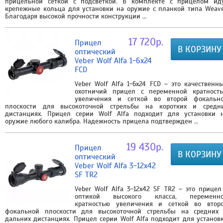
прицельной сеткой с подсветкой. В комплекте с прицелом ид
крепежные кольца для установки на оружие с планкой типа Weave
Благодаря высокой прочности конструкции …
17 720р.
Прицел
В КОРЗИНУ
оптический
Veber Wolf Alfa 1-6x24
FCD
Veber Wolf Alfa 1-6x24 FCD – это качественн
охотничий прицел с переменной кратност
увеличения и сеткой во второй фокальн
плоскости для высокоточной стрельбы на коротких и средн
дистанциях. Прицел серии Wolf Alfa подходит для установки 
оружие любого калибра. Надежность прицела подтвержден …
19 430р.
Прицел
В КОРЗИНУ
оптический
Veber Wolf Alfa 3-12x42
SF TR2
Veber Wolf Alfa 3-12x42 SF TR2 – это прицел
оптикой высокого класса, переменн
кратностью увеличения и сеткой во втор
фокальной плоскости для высокоточной стрельбы на средних
дальних дистанциях. Прицел серии Wolf Alfa подходит для установ