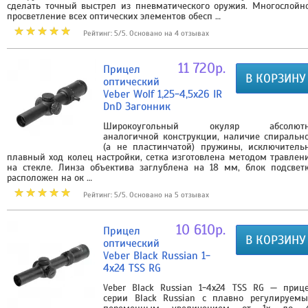
сделать точный выстрел из пневматического оружия. Многослойн
просветление всех оптических элементов обесп …
Рейтинг: 5/5. Основано на 4 отзывах
11 720р.
Прицел
В КОРЗИНУ
оптический
Veber Wolf 1,25-4,5x26 IR
DnD Загонник
Широкоугольный окуляр абсолют
аналогичной конструкции, наличие спиральн
(а не пластинчатой) пружины, исключитель
плавный ход колец настройки, сетка изготовлена методом травлен
на стекле. Линза объектива заглублена на 18 мм, блок подсвет
расположен на ок …
Рейтинг: 5/5. Основано на 5 отзывах
10 610р.
Прицел
В КОРЗИНУ
оптический
Veber Black Russian 1-
4x24 TSS RG
Veber Black Russian 1-4x24 TSS RG — приц
серии Black Russian с плавно регулируем