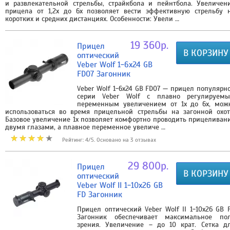
и развлекательной стрельбы, страйкбола и пейнтбола. Увеличен
прицела от 1,2х до 6х позволяет вести эффективную стрельбу 
коротких и средних дистанциях. Особенности: Увели …
19 360р.
Прицел
В КОРЗИНУ
оптический
Veber Wolf 1-6х24 GB
FD07 Загонник
Veber Wolf 1-6х24 GB FD07 — прицел популярн
серии Veber Wolf с плавно регулируем
переменным увеличением от 1х до 6х, мож
использоваться во время прицельной стрельбы на загонной охот
Базовое увеличение 1х позволяет комфортно проводить прицеливан
двумя глазами, а плавное переменное увеличе …
Рейтинг: 4/5. Основано на 3 отзывах
29 800р.
Прицел
В КОРЗИНУ
оптический
Veber Wolf II 1-10х26 GB
FD Загонник
Прицел оптический Veber Wolf II 1-10х26 GB 
Загонник обеспечивает максимальное по
зрения. Увеличение – до 10 крат. Сетка д