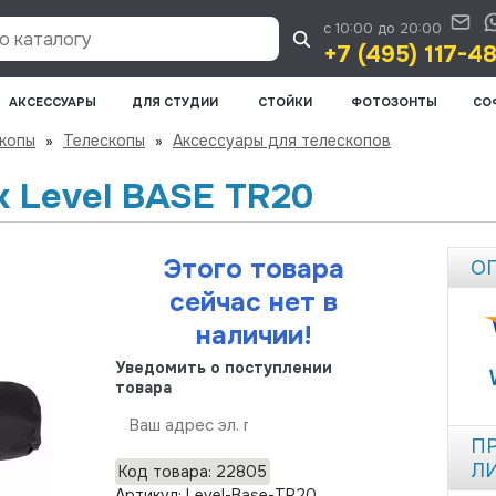
с 10:00 до 20:00
 каталогу
+7 (495) 117-4
АКСЕССУАРЫ
ДЛЯ СТУДИИ
СТОЙКИ
ФОТОЗОНТЫ
СО
скопы
»
Телескопы
»
Аксессуары для телескопов
 Level BASE TR20
Этого товара
О
сейчас нет в
наличии!
Уведомить о поступлении
товара
Отправить
П
Л
Код товара: 22805
Артикул: Level-Base-TR20