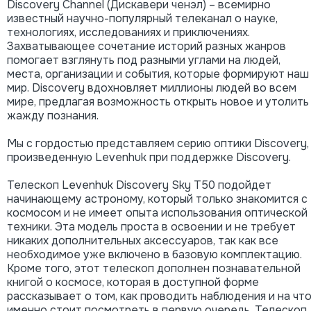
Discovery Channel (Дискавери ченэл) – всемирно
известный научно-популярный телеканал о науке,
технологиях, исследованиях и приключениях.
Захватывающее сочетание историй разных жанров
помогает взглянуть под разными углами на людей,
места, организации и события, которые формируют наш
мир. Discovery вдохновляет миллионы людей во всем
мире, предлагая возможность открыть новое и утолить
жажду познания.
Мы с гордостью представляем серию оптики Discovery,
произведенную Levenhuk при поддержке Discovery.
Телескоп Levenhuk Discovery Sky T50 подойдет
начинающему астроному, который только знакомится с
космосом и не имеет опыта использования оптической
техники. Эта модель проста в освоении и не требует
никаких дополнительных аксессуаров, так как все
необходимое уже включено в базовую комплектацию.
Кроме того, этот телескоп дополнен познавательной
книгой о космосе, которая в доступной форме
рассказывает о том, как проводить наблюдения и на чт
именно стоит посмотреть в первую очередь. Телескоп