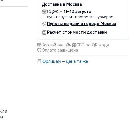
м.
Доставка в
Москва
СДЭК —
11–12 августа
пункт выдачи · постамат · курьером
Пункты выдачи в городе Москва
Расчёт стоимости доставки
Картой онлайн
СБП по QR-коду
Оплата защищена
Юрлицам — цена та же
кие
 и