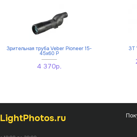
Зрительная труба Veber Pioneer 15-
ЗТ 
45x60 Р
4 370р.
LightPhotos.ru
Пок