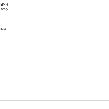
ными
 что
ные