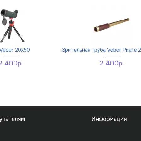
Veber 20x50
Зрительная труба Veber Pirate
2 400р.
2 400р.
упателям
Информация