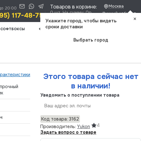
Товаров в корзине:
Москва
до 20:00
0 шт. На сумму: 0р.
Личный кабинет
95) 117-48-75
×
Доставка и оплата
Укажите город, чтобы видеть
сроки доставки
СОФТБОКСЫ
ФОТООПТИКА
ШТАТИВЫ
ВИДЕОСВЕТ
Выбрать город
арактеристики
Этого товара сейчас нет
в наличии!
прочный
ик
Уведомить о поступлении товара
Отправить
м
Код товара: 3162
4
Производитель:
Yukon
.
Задать вопрос о товаре