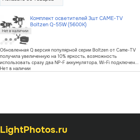
Комплект осветителей 3шт CAME-TV
Boltzen Q-55W (5600K)
Обновленная Q версия популярной серии Boltzen от Came-TV
получила увеличенную на 10% яркость, возможность
использовать сразу два NP-F аккумулятора, Wi-Fi подключение
Нет в наличии
и множество других особенностей, повышающих удобство и
функционал студийного света. Данный набор представляет
собой сразу 3 моноблока …
LightPhotos.ru