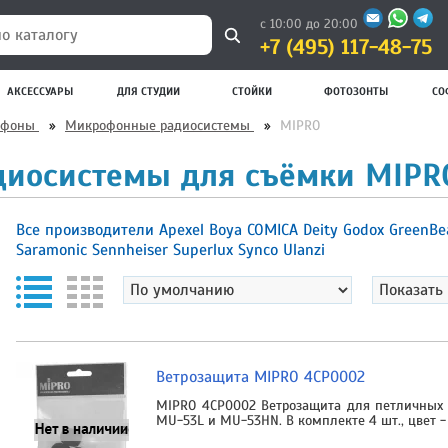
с 10:00 до 20:00
+7 (495) 117-48-75
 каталогу
АКСЕССУАРЫ
ДЛЯ СТУДИИ
СТОЙКИ
ФОТОЗОНТЫ
СО
офоны
»
Микрофонные радиосистемы
»
MIPRO
иосистемы для съёмки MIPR
Все производители
Apexel
Boya
COMICA
Deity
Godox
GreenB
Saramonic
Sennheiser
Superlux
Synco
Ulanzi
Ветрозащита MIPRO 4CP0002
MIPRO 4CP0002 Ветрозащита для петличных
MU-53L и MU-53HN. В комплекте 4 шт., цвет -