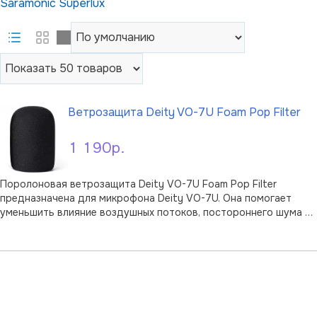
Saramonic
Superlux
Ветрозащита Deity VO-7U Foam Pop Filter
1 190р.
Поролоновая ветрозащита Deity VO-7U Foam Pop Filter
предназначена для микрофона Deity VO-7U. Она помогает
уменьшить влияние воздушных потоков, постороннего шума и
низкочастотных звуков, которые могут появляться во время
В корзину
записи. Благодаря этому голос и другие источники звучат
чище, а последующая обра …