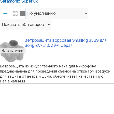
Saramonic
Superlux
Ветрозащита ворсовая SmallRig 3529 для
Sony ZV-E10, ZV-1 Серая
Ветрозащита из искусственного меха для микрофона
предназначена для проведения съемки на открытом воздухе
для защиты от ветра и шума, обеспечивает качественную
Нет в наличии
запись звука. Подходит для камеры Sony ZV-E10 и Sony ZV-1.
Ключевой особенностью является наличие толстой
внутренней прокладки для эффекти …