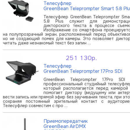
Телесуфлер
GreenBean Teleprompter Smart 5.8 Plu
Телесуфлер GreenBean Teleprompter Sma
5.8 Plus служит для демонстрац
дикторского текста в процессе съемк
Изображение со смартфона проецирует
на полупрозрачный экран, расположенный перед объективо
но не создающий помех для камеры. Это позволяет дикто
читать даже незнакомый текст без запин …
251 130р.
В корзину
Телесуфлер
GreenBean Teleprompter 17Pro SDI
GreenBean Teleprompter 17Pro SDI
профессиональный студийный телесуфле
который располагается перед камерой
помогает диктору (ведущему или актер
вести запись или прямой эфир без заучивания текста, при эт
сохраняя постоянный зрительный контакт с аудиторие
Телесуфлер совместим с про …
Приемопередатчик
GreenBean AirDMX