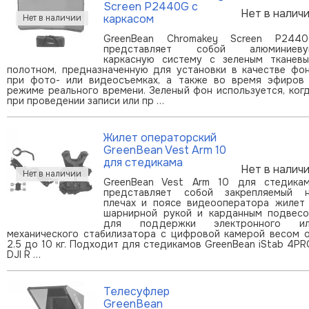
Screen P2440G с
Нет в налич
каркасом
GreenBean Chromakey Screen P244
представляет собой алюминиеву
каркасную систему с зеленым тканев
полотном, предназначенную для установки в качестве фо
при фото- или видеосъемках, а также во время эфиров
режиме реального времени. Зеленый фон используется, ког
при проведении записи или пр …
Жилет операторский
GreenBean Vest Arm 10
для стедикама
Нет в налич
GreenBean Vest Arm 10 для стедика
представляет собой закрепляемый 
плечах и поясе видеооператора жилет
шарнирной рукой и карданным подвес
для поддержки электронного ил
механического стабилизатора с цифровой камерой весом 
2.5 до 10 кг. Подходит для стедикамов GreenBean iStab 4PR
DJI R …
Телесуфлер
GreenBean