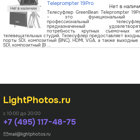
Teleprompter 19Pro
Нет в налич
Телесуфлер GreenBean Teleprompter 19P
– это функциональный 
профессиональный телесуфлер
предназначенный удовлетворят
потребность крупных съемочных и
телевещательных студий. Телесуфлер предоставляет входн
порты SDI, композитный (BNC), HDMI, VGA, а также выходные
SDI, композитный (B …
LightPhotos.ru
с 10:00 до 20:00
+7 (495) 117-48-75
mail@lightphotos.ru