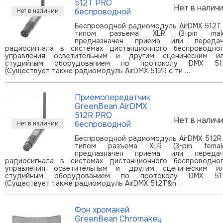
512T PRO
Нет в налич
беспроводной
Беспроводной радиомодуль AirDMX 512T
типом разъема XLR (3-pin male
предназначен приема или переда
радиосигнала в системах дистанционного беспроводно
управления осветительным и другим сценическим и
студийным оборудованием по протоколу DMX 51
(Существует также радиомодуль AirDMX 512R с ти …
Приемопередатчик
GreenBean AirDMX
512R PRO
Нет в налич
беспроводной
Беспроводной радиомодуль AirDMX 512R
типом разъема XLR (3-pin femal
предназначен приема или переда
радиосигнала в системах дистанционного беспроводно
управления осветительным и другим сценическим и
студийным оборудованием по протоколу DMX 51
(Существует также радиомодуль AirDMX 512T&n …
Фон хромакей
GreenBean Chromakey