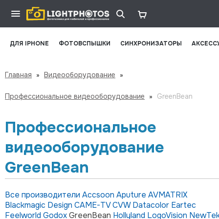
ДЛЯ IPHONE
ФОТОВСПЫШКИ
СИНХРОНИЗАТОРЫ
АКСЕСС
Главная
»
Видеооборудование
»
Профессиональное видеооборудование
»
GreenBean
Профессиональное
видеооборудование
GreenBean
Все производители
Accsoon
Aputure
AVMATRIX
Blackmagic Design
CAME-TV
CVW
Datacolor
Eartec
Feelworld
Godox
GreenBean
Hollyland
LogoVision
NewTe