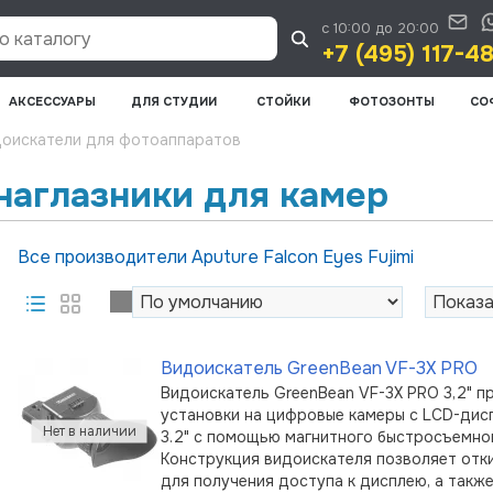
с 10:00 до 20:00
 каталогу
+7 (495) 117-4
АКСЕССУАРЫ
ДЛЯ СТУДИИ
СТОЙКИ
ФОТОЗОНТЫ
СО
оискатели для фотоаппаратов
наглазники для камер
Все производители
Aputure
Falcon Eyes
Fujimi
Видоискатель GreenBean VF-3X PRO
Видоискатель GreenBean VF-3X PRO 3,2" п
установки на цифровые камеры с LCD-дисп
3.2" с помощью магнитного быстросъемног
Конструкция видоискателя позволяет отк
для получения доступа к дисплею, а такж