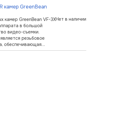
R камер GreenBean
Нет в наличии
х камер GreenBean VF-3X
аппарата в большой
тво видео-съемки.
является резьбовое
ка, обеспечивающая