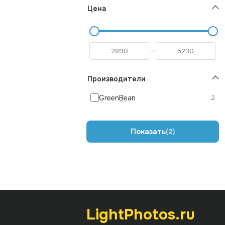
Цена
—
Производители
GreenBean
2
Показать
2
LightPhotos.ru