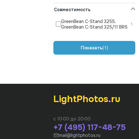
Совместимость
GreenBean C-Stand 325S,
1
GreenBean C-Stand 325/11 BRS
Показать
1
LightPhotos.ru
с 10:00 до 20:00
+7 (495) 117-48-75
mail@lightphotos.ru