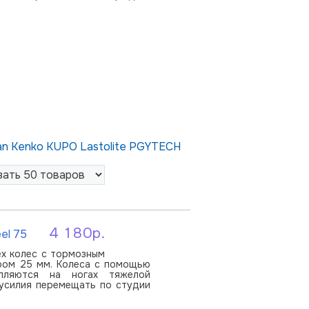
an
Kenko
KUPO
Lastolite
PGYTECH
4 180р.
el 75
В корзину
ех колес с тормозным
ром 25 мм. Колеса с помощью
пляются на ногах тяжелой
 усилия перемещать по студии