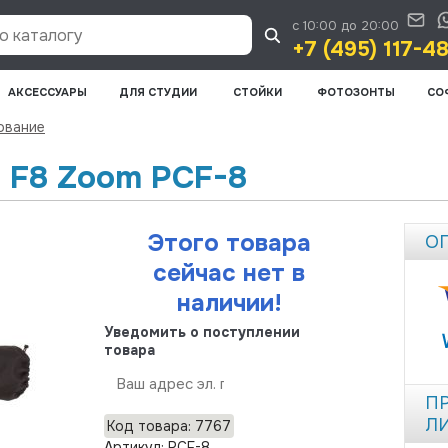
с 10:00 до 20:00
 каталогу
+7 (495) 117-4
АКСЕССУАРЫ
ДЛЯ СТУДИИ
СТОЙКИ
ФОТОЗОНТЫ
СО
ование
 F8 Zoom PCF-8
Этого товара
О
сейчас нет в
наличии!
Уведомить о поступлении
товара
Отправить
П
Л
Код товара: 7767
Артикул: PCF-8