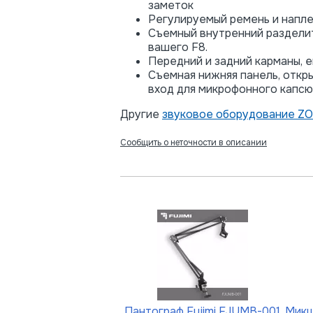
заметок
Регулируемый ремень и напле
Съемный внутренний разделит
вашего F8.
Передний и задний карманы,
Съемная нижняя панель, откр
вход для микрофонного капсю
Другие
звуковое оборудование Z
Сообщить о неточности в описании
Пантограф Fujimi FJUMB-001
Микш