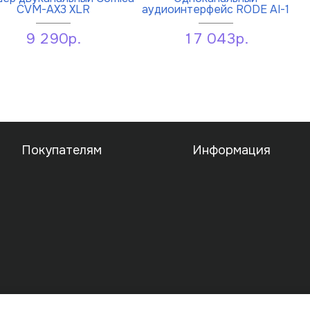
CVM-AX3 XLR
аудиоинтерфейс RODE AI-1
9 290р.
17 043р.
Покупателям
Информация
Публичная оферта
Политика конфиденциальн