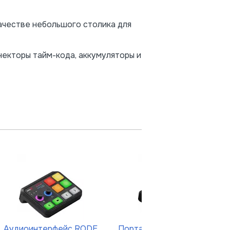
ачестве небольшого столика для
некторы тайм-кода, аккумуляторы и
Аудиоинтерфейс RODE
Портативная аудиостудия