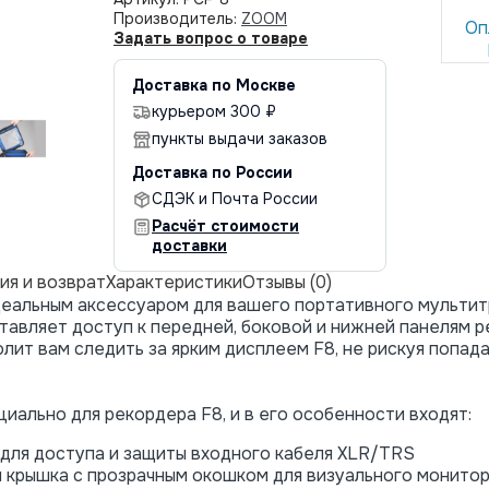
Производитель:
ZOOM
Оп
Задать вопрос о товаре
Доставка по Москве
курьером 300 ₽
пункты выдачи заказов
Доставка по России
СДЭК и Почта России
Расчёт стоимости
доставки
ия и возврат
Характеристики
Отзывы (0)
деальным аксессуаром для вашего портативного мультит
ставляет доступ к передней, боковой и нижней панелям 
лит вам следить за ярким дисплеем F8, не рискуя попада
иально для рекордера F8, и в его особенности входят:
для доступа и защиты входного кабеля XLR/TRS
 крышка с прозрачным окошком для визуального монитор