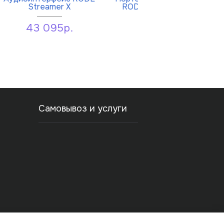
Streamer X
RODE RØDECaster Duo
43 095р.
68 744р.
Самовывоз и услуги
ости