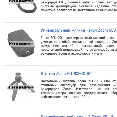
рекордера F8. Длинный кабель повышает уд
система фильтрации питания надежно отс
помехи в электросети, негативно влияющие на
Универсальный мягкий чехол Zoom SCU
Zoom SCU-20 – универсальный мягкий чехол 
уместится любой портативный рекордер Zo
нему. Этот легкий и компактный чехол 
поролоновой подкладкой, которая позаботитс
рекордера Zoom и аксессуаров к нему.
Штатив Zoom MTPIXI-ZOOM
Настольный штатив Zoom MTPIXI-ZOOM от
стильный аксессуар для размещения и
рекордеров Zoom. Изготовленный из а
технополимера штатив поддерживает обо
собственном весе всего 190 г.
Полужёсткий кейс для L-8 Zoom CBL-8