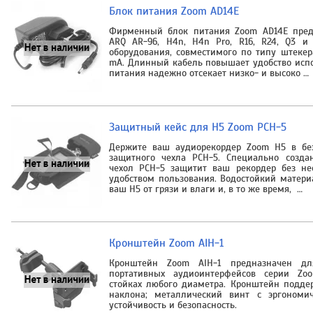
Блок питания Zoom AD14E
Фирменный блок питания Zoom AD14E предн
ARQ AR-96, H4n, H4n Pro, R16, R24, Q3 и
оборудования, совместимого по типу штеке
mA. Длинный кабель повышает удобство испо
питания надежно отсекает низко- и высоко …
Защитный кейс для H5 Zoom PCH-5
Держите ваш аудиорекордер Zoom H5 в бе
защитного чехла PCH-5. Специально созда
чехол PCH-5 защитит ваш рекордер без не
удобством пользования. Водостойкий матери
ваш H5 от грязи и влаги и, в то же время, …
Кронштейн Zoom AIH-1
Кронштейн Zoom AIH-1 предназначен д
портативных аудиоинтерфейсов серии Z
стойках любого диаметра. Кронштейн подде
наклона; металлический винт с эргономи
устойчивость и безопасность.