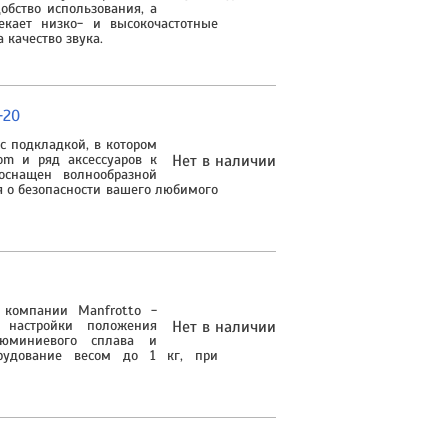
обство использования, а
екает низко- и высокочастотные
 качество звука.
-20
с подкладкой, в котором
om и ряд аксессуаров к
Нет в наличии
оснащен волнообразной
я о безопасности вашего любимого
 компании Manfrotto -
 настройки положения
Нет в наличии
люминиевого сплава и
рудование весом до 1 кг, при