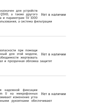
азначен для устройств
 Q3HD, а также другого
Нет в наличии
ра и параметрам 5V 1000
льзования, а система фильтрации
зопасности при помощи
нный для этой модели,
Нет в наличии
обходимости жертвовать
ал и прозрачная обложка защитят
ля надежной фиксации
oom U на микрофонных
Нет в наличии
рживает изменение угла
чными рукоятками обеспечивают