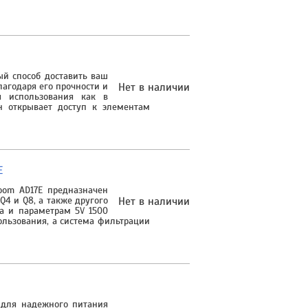
ый способ доставить ваш
лагодаря его прочности и
Нет в наличии
я использования как в
н открывает доступ к элементам
E
om AD17E предназначен
 Q4 и Q8, а также другого
Нет в наличии
ра и параметрам 5V 1500
льзования, а система фильтрации
 для надежного питания