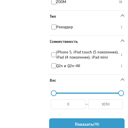
ZOOM
78
Тип
Рекордер
1
Совместимость
iPhone 5, iPod touch (5 поколение),
1
iPad (4 поколение), iPad mini
Q2n и Q2n-4K
1
Вес
—
Показать
78