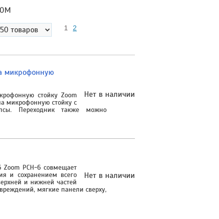
OOM
1
2
на микрофонную
Нет в наличии
икрофонную стойку Zoom
на микрофонную стойку с
псы. Переходник также можно
6 Zoom PCH-6 совмещает
ия и сохранением всего
Нет в наличии
верхней и нижней частей
овреждений, мягкие панели сверху,