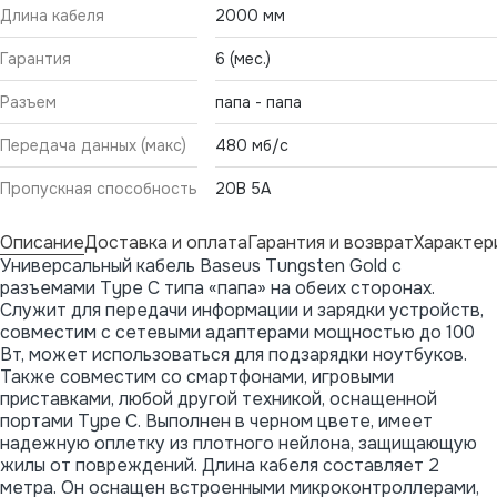
Длина кабеля
2000 мм
Гарантия
6 (мес.)
Разъем
папа - папа
Передача данных (макс)
480 мб/с
Пропускная способность
20В 5А
Описание
Доставка и оплата
Гарантия и возврат
Характер
Универсальный кабель Baseus Tungsten Gold с
разъемами Type C типа «папа» на обеих сторонах.
Служит для передачи информации и зарядки устройств,
совместим с сетевыми адаптерами мощностью до 100
Вт, может использоваться для подзарядки ноутбуков.
Также совместим со смартфонами, игровыми
приставками, любой другой техникой, оснащенной
портами Type C. Выполнен в черном цвете, имеет
надежную оплетку из плотного нейлона, защищающую
жилы от повреждений. Длина кабеля составляет 2
метра. Он оснащен встроенными микроконтроллерами,