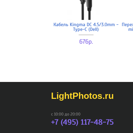
Кабель Kingma DC 4.5/3.0mm -
Пере
Type-C (Dell)
mi
676р.
LightPhotos.ru
с 10:00 до 20:00
+7 (495) 117-48-75