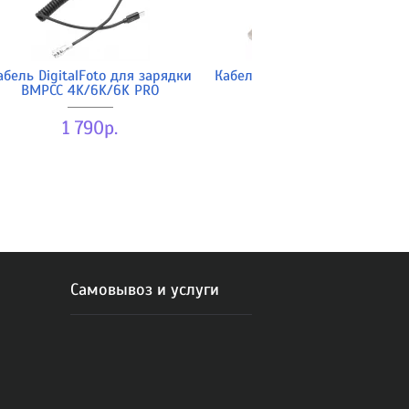
абель DigitalFoto для зарядки
Кабель DigitalFoto KO-11 SDI
BMPCC 4K/6K/6K PRO
150cm
1 790р.
1 390р.
Самовывоз и услуги