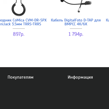
ходник CoMica CVM-DR-SPX
Кабель DigitalFoto D-TAP для
К
niJack 3.5мм TRRS-TRRS
BMPCC 4K/6K
897р.
1 794р.
Покупателям
Информация