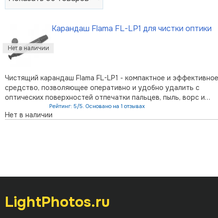
Карандаш Flama FL-LP1 для чистки оптики
Чистящий карандаш Flama FL-LP1 - компактное и эффективно
средство, позволяющее оперативно и удобно удалить с
оптических поверхностей отпечатки пальцев, пыль, ворс и
другие загрязнения. Мягкая подушечка с самозаполняющимся
Рейтинг: 5/5. Основано на 1 отзывах
Нет в наличии
наконечником изготовлена из специального материала,
сочетающего 100% безоп …
LightPhotos.ru