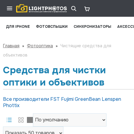
ДЛЯ IPHONE
ФОТОВСПЫШКИ
СИНХРОНИЗАТОРЫ
АКСЕСС
Главная
»
Фотооптика
»
Чистящие средства для
объективов
Средства для чистки
оптики и объективов
Все производители
FST
Fujimi
GreenBean
Lenspen
Phottix