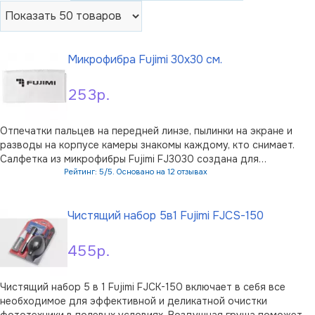
Микрофибра Fujimi 30х30 см.
253р.
Отпечатки пальцев на передней линзе, пылинки на экране и
разводы на корпусе камеры знакомы каждому, кто снимает.
Салфетка из микрофибры Fujimi FJ3030 создана для
деликатной сухой и влажной чистки оптики и техники: её
Рейтинг: 5/5. Основано на 12 отзывах
плотная микропористая структура мягко собирает
В корзину
загрязнения и не оставляет ворса. Ра …
Чистящий набор 5в1 Fujimi FJCS-150
455р.
Чистящий набор 5 в 1 Fujimi FJCK-150 включает в себя все
необходимое для эффективной и деликатной очистки
фототехники в полевых условиях. Воздушная груша поможет