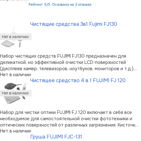
Рейтинг: 5/5. Основано на 3 отзывах
В корзину
Чистящие средства 3в1 Fujimi FJ130
Набор чистящих средств FUJIMI FJ130 предназначен для
деликатной, но эффективной очистки LCD-поверхностей
(дисплеев камер, телевизоров, ноутбуков, мониторов и т.д.)
Нет в наличии
Набор включает в себя кисточку для удаления крупных
Чистящее средство 4 в 1 FUJIMI FJ 120
загрязнений, безворсовую салфетку из микрофибры и
бутылочку спрея.
Набор для чистки оптики FUJIMI FJ 120 включает в себя все
необходимое для самостоятельной очистки фототехники и
оптических поверхностей от различных загрязнения. Кисточка
Нет в наличии
с мягким ворсом позволяет смахнуть крупные частицы грязи,
Груша FUJIMI FJС-131
большая груша служит для деликатной очистки