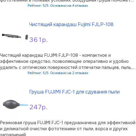
сдуть сильным потоком воздуха крупные частички пыли и
Рейтинг: 5/5. Основано на 4 отзывах
грязи. Если грязь не сдувается, на помощь придет кисточка из
В корзину
натуральных материал …
Чистящий карандаш Fujimi FJLP-108
361р.
Чистящий карандаш FUJIMI FJLP-108 - компактное и
эффективное средство, позволяющее оперативно и удобно
удалить с оптических поверхностей отпечатки пальцев, пыль,
ворс и другие загрязнения. Мягкая подушечка с
Рейтинг: 5/5. Основано на 2 отзывах
самозаполняющимся наконечником изготовлена из
В корзину
специального материала, сочетающего 100% бе …
Груша FUJIMI FJС-1 для сдувания пыли
247р.
Резиновая груша FUJIMI FJС-1 предназначена для эффективной
и деликатной очистки фототехники от пыли, ворса и других
загрязнений.