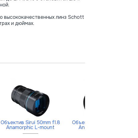
ной.
ию высококачественных линз Schott
трах и дюймах.
Объектив Sirui 50mm f1.8
Объектив Sirui 75mm f/1.8
Anamorphic L-mount
Anamorphic Z-mount