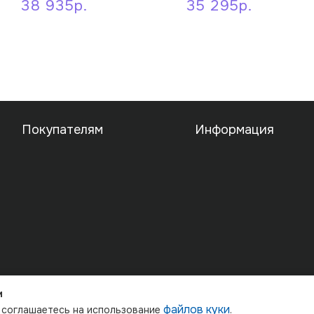
38 935р.
35 295р.
Покупателям
Информация
Публичная оферта
Политика конфиденциальн
ние для фотостудий
и
файлов куки
ы соглашаетесь на использование
.