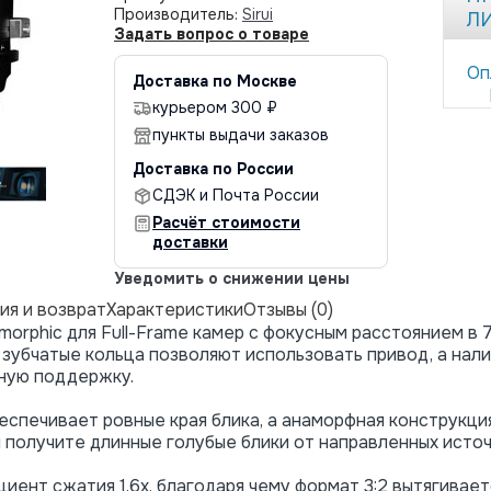
Производитель:
Sirui
Л
Задать вопрос о товаре
Оп
Доставка по Москве
курьером 300 ₽
пункты выдачи заказов
Доставка по России
СДЭК и Почта России
Расчёт стоимости
доставки
Уведомить о снижении цены
ия и возврат
Характеристики
Отзывы (0)
morphic для Full-Frame камер с фокусным расстоянием в 
зубчатые кольца позволяют использовать привод, а нали
ную поддержку.
беспечивает ровные края блика, а анаморфная конструкци
 получите длинные голубые блики от направленных источ
ент сжатия 1.6x, благодаря чему формат 3:2 вытягивается д