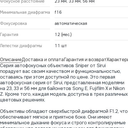
Фокусное расстояние
23 мм, 33 мм, 56 мм
Минимальная диафрагма
f16
Фокусировка
автоматическая
Гарантия
12 (мес.)
Лепестки диафрагмы
11 шт
Описание
Доставка и оплата
Гарантия и возврат
Характер
Серия автофокусных объективов Sniper от Sirui
порадует вас своим качеством и функциональностью,
оставаясь при этом доступной по цене. Это первая
автофокусная серия от Sirui, представленная моделями
на 23, 33 и 56 мм для байонетов Sony E, Fujifilm X и Nikon
Z. Кроме того, каждая модель доступна в трех различных
цветовых решениях.
Объективы обладают сверхбыстрой диафрагмой F1.2, что
обеспечивает мягкое и приятное боке. Они имеют
минимальное дыхание фокуса и строго контролируемые