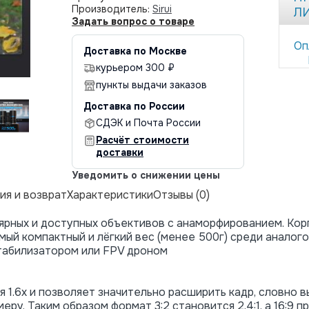
Производитель:
Sirui
Л
Задать вопрос о товаре
Оп
Доставка по Москве
курьером 300 ₽
пункты выдачи заказов
Доставка по России
СДЭК и Почта России
Расчёт стоимости
доставки
Уведомить о снижении цены
ия и возврат
Характеристики
Отзывы (0)
улярных и доступных объективов с анаморфированием. Кор
мый компактный и лёгкий вес (менее 500г) среди аналог
стабилизатором или FPV дроном
1.6x и позволяет значительно расширить кадр, словно в
у. Таким образом формат 3:2 становится 2.4:1, а 16:9 пр