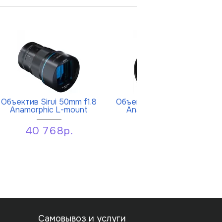
Объектив Sirui 50mm f1.8
Объектив Sirui 75mm f/1.8
Anamorphic L-mount
Anamorphic Z-mount
40 768р.
39 299р.
Самовывоз и услуги