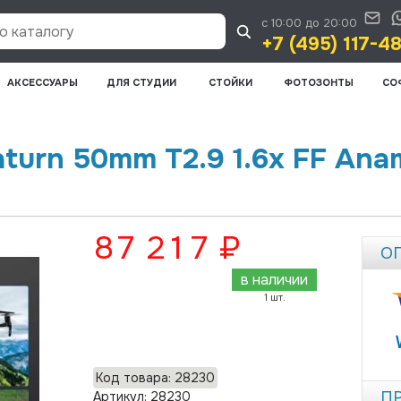
с 10:00 до 20:00
 каталогу
+7 (495) 117-4
АКСЕССУАРЫ
ДЛЯ СТУДИИ
СТОЙКИ
ФОТОЗОНТЫ
СО
aturn 50mm T2.9 1.6x FF An
87 217 ₽
О
в наличии
1 шт.
Добавить в корзину
Код товара: 28230
П
Артикул: 28230