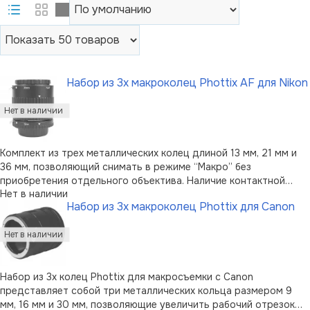
Набор из 3х макроколец Phottix AF для Nikon
Комплект из трех металлических колец длиной 13 мм, 21 мм и
36 мм, позволяющий снимать в режиме “Макро” без
приобретения отдельного объектива. Наличие контактной
Нет в наличии
группы, идеально совместимой с цифровыми камерами
Набор из 3х макроколец Phottix для Canon
компании Nikon, позволяет снимать в режиме
автофокусировки. Использование металла при п …
Набор из 3х колец Phottix для макросъемки с Canon
представляет собой три металлических кольца размером 9
мм, 16 мм и 30 мм, позволяющие увеличить рабочий отрезок