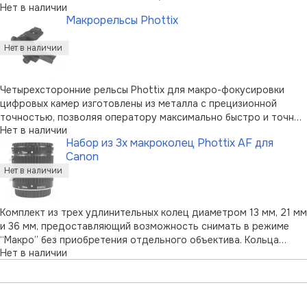
Нет в наличии
камеры и снимать в жанре макро без специализированных
Макрорельсы Phottix
объективов. Удлинительные кольца не имеют ни линз, ни
электронных контактов, соотв …
Четырехсторонние рельсы Phottix для макро-фокусировки
цифровых камер изготовлены из металла с прецизионной
точностью, позволяя оператору максимально быстро и точно
Нет в наличии
скомпоновать кадр и сфокусироваться на объекте съемки.
Набор из 3х макроколец Phottix AF для
Рельсы предназначены для монтажа на штатив, наличие
Canon
цифровой шкалы облегчает и …
Комплект из трех удлинительных колец диаметром 13 мм, 21 мм
и 36 мм, предоставляющий возможность снимать в режиме
“Макро” без приобретения отдельного объектива. Кольца
Нет в наличии
оснащены электрическими контактами, позволяющими
фотографам использовать свои объективы с функцией
автофокуса и установки уровней …