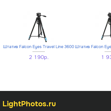
Штатив Falcon Eyes Travel Line 3600
Штатив Falcon Eye
2 190р.
1 9
LightPhotos.ru