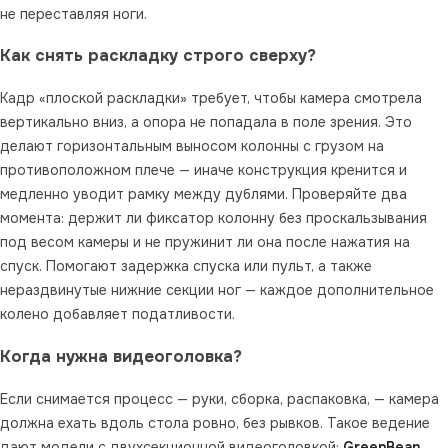
не переставляя ноги.
Как снять раскладку строго сверху?
Кадр «плоской раскладки» требует, чтобы камера смотрела
вертикально вниз, а опора не попадала в поле зрения. Это
делают горизонтальным выносом колонны с грузом на
противоположном плече — иначе конструкция кренится и
медленно уводит рамку между дублями. Проверяйте два
момента: держит ли фиксатор колонну без проскальзывания
под весом камеры и не пружинит ли она после нажатия на
спуск. Помогают задержка спуска или пульт, а также
нераздвинутые нижние секции ног — каждое дополнительное
колено добавляет податливости.
Когда нужна видеоголовка?
Если снимается процесс — руки, сборка, распаковка, — камера
должна ехать вдоль стола ровно, без рывков. Такое ведение
дают модели с двухсекционной видеоголовкой:
GreenBean