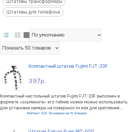
Штативы трансформеры
Штативы для телефона
Компактный штатив Fujimi FJT-33F
397р.
Компактный настольный штатив Fujimi FJT-33F выполнен в
формате «осьминога»: его гибкие ножки можно использовать
для установки камеры на поверхности или для крепления
вокруг подходящего предмета. Совместимость: стандартные
Рейтинг: 5/5. Основано на 15 отзывах
резьбовые крепления 1/4" и 3/8"; Максимальная высота: 28,5
В корзину
см; Допустимая наг …
Штатив Falcon Eyes MT-0011