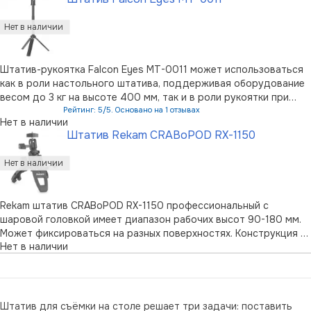
Штатив-рукоятка Falcon Eyes MT-0011 может использоваться
как в роли настольного штатива, поддерживая оборудование
весом до 3 кг на высоте 400 мм, так и в роли рукоятки при
съемке в движении. Модель оснащена шаровой головой, после
Рейтинг: 5/5. Основано на 1 отзывах
Нет в наличии
приобретения адаптера возможно использование с
Штатив Rekam CRABoPOD RX-1150
смартфонами.
Rekam штатив CRABoPOD RX-1150 профессиональный с
шаровой головкой имеет диапазон рабочих высот 90-180 мм.
Может фиксироваться на разных поверхностях. Конструкция –
Нет в наличии
из композитного высокопрочного металла. Многогранное
сечение ножек делает штатив более прочным. Универсальные
ноги-зажимы позволяют з …
Штатив для съёмки на столе решает три задачи: поставить