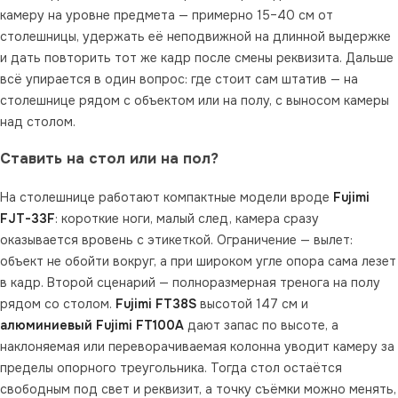
камеру на уровне предмета — примерно 15–40 см от
столешницы, удержать её неподвижной на длинной выдержке
и дать повторить тот же кадр после смены реквизита. Дальше
всё упирается в один вопрос: где стоит сам штатив — на
столешнице рядом с объектом или на полу, с выносом камеры
над столом.
Ставить на стол или на пол?
На столешнице работают компактные модели вроде
Fujimi
FJT-33F
: короткие ноги, малый след, камера сразу
оказывается вровень с этикеткой. Ограничение — вылет:
объект не обойти вокруг, а при широком угле опора сама лезет
в кадр. Второй сценарий — полноразмерная тренога на полу
рядом со столом.
Fujimi FT38S
высотой 147 см и
алюминиевый Fujimi FT100A
дают запас по высоте, а
наклоняемая или переворачиваемая колонна уводит камеру за
пределы опорного треугольника. Тогда стол остаётся
свободным под свет и реквизит, а точку съёмки можно менять,