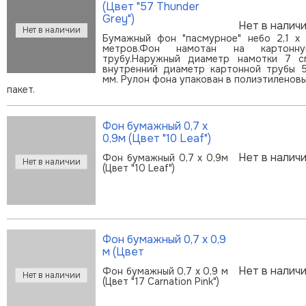
(Цвет "57 Thunder
Grey")
Нет в налич
Бумажный фон "пасмурное" небо 2,1 х
метров.Фон намотан на картонн
трубу.Наружный диаметр намотки 7 с
внутренний диаметр картонной трубы 
мм. Рулон фона упакован в полиэтиленов
пакет.
Фон бумажный 0,7 х
0,9м (Цвет "10 Leaf")
Нет в налич
Фон бумажный 0,7 х 0,9м
(Цвет "10 Leaf")
Фон бумажный 0,7 х 0,9
м (Цвет
Нет в налич
Фон бумажный 0,7 х 0,9 м
(Цвет "17 Carnation Pink")