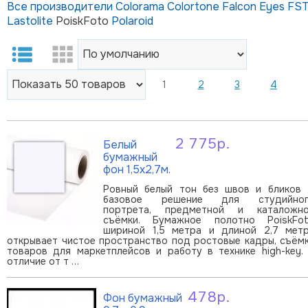
Все производители
Colorama
Colortone
Falcon Eyes
FS
Lastolite
PoiskFoto
Polaroid
1
2
3
4
2 775р.
Белый
В корзину
бумажный
фон 1,5х2,7м.
Ровный белый тон без швов и бликов
базовое решение для студийног
портрета, предметной и каталожн
съёмки. Бумажное полотно PoiskFo
шириной 1,5 метра и длиной 2,7 мет
открывает чистое пространство под ростовые кадры, съём
товаров для маркетплейсов и работу в технике high-key.
отличие от т …
478р.
Фон бумажный
В корзину