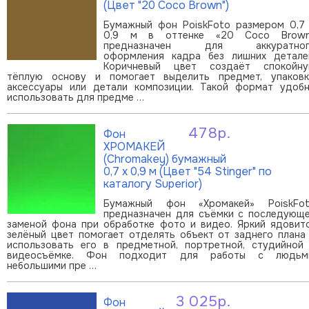
(Цвет "20 Coco Brown")
Бумажный фон PoiskFoto размером 0,7
0,9 м в оттенке «20 Coco Brow
предназначен для аккуратног
оформления кадра без лишних детале
Коричневый цвет создаёт спокойн
тёплую основу и помогает выделить предмет, упаковк
аксессуары или детали композиции. Такой формат удоб
использовать для предме …
478р.
Фон
В корзину
ХРОМАКЕЙ
(Chromakey) бумажный
0,7 х 0,9 м (Цвет "54 Stinger" по
каталогу Superior)
Бумажный фон «Хромакей» PoiskFo
предназначен для съёмки с последующ
заменой фона при обработке фото и видео. Яркий ядовит
зелёный цвет помогает отделять объект от заднего плана
использовать его в предметной, портретной, студийной
видеосъёмке. Фон подходит для работы с людьм
небольшими пре …
3 025р.
Фон