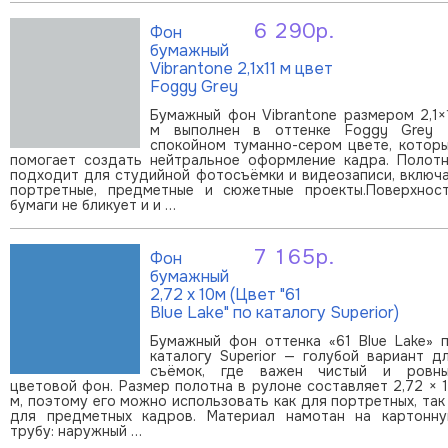
6 290р.
Фон
В корзину
бумажный
Vibrantone 2,1x11 м цвет
Foggy Grey
Бумажный фон Vibrantone размером 2,1×
м выполнен в оттенке Foggy Grey
спокойном туманно-сером цвете, котор
помогает создать нейтральное оформление кадра. Полот
подходит для студийной фотосъёмки и видеозаписи, включ
портретные, предметные и сюжетные проекты.Поверхнос
бумаги не бликует и и …
7 165р.
Фон
В корзину
бумажный
2,72 х 10м (Цвет "61
Blue Lake" по каталогу Superior)
Бумажный фон оттенка «61 Blue Lake» 
каталогу Superior — голубой вариант д
съёмок, где важен чистый и ровн
цветовой фон. Размер полотна в рулоне составляет 2,72 × 
м, поэтому его можно использовать как для портретных, так
для предметных кадров. Материал намотан на картонн
трубу: наружный …