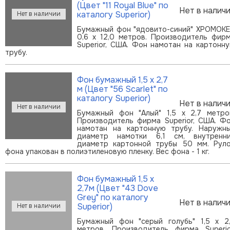
(Цвет "11 Royal Blue" по
Нет в налич
каталогу Superior)
Бумажный фон "ядовито-синий" ХРОМОК
0,6 х 12,0 метров. Производитель фир
Superior, США. Фон намотан на картонн
трубу.
Фон бумажный 1,5 х 2,7
м (Цвет "56 Scarlet" по
каталогу Superior)
Нет в налич
Бумажный фон "Алый" 1,5 х 2,7 метро
Производитель фирма Superior, США. Ф
намотан на картонную трубу. Наружн
диаметр намотки 6,1 см, внутренн
диаметр картонной трубы 50 мм. Рул
фона упакован в полиэтиленовую пленку. Вес фона - 1 кг.
Фон бумажный 1,5 х
2,7м (Цвет "43 Dove
Grey" по каталогу
Нет в налич
Superior)
Бумажный фон "серый голубь" 1,5 х 2
метров. Производитель фирма Superio