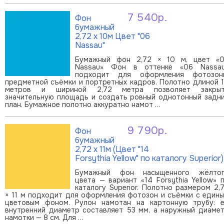
7 540р.
Фон
В корзину
бумажный
2,72 х 10м Цвет "06
Nassau"
Бумажный фон 2,72 × 10 м, цвет «
Nassau» Фон в оттенке «06 Nassa
подходит для оформления фотозон
предметной съёмки и портретных кадров. Полотно длиной 
метров и шириной 2,72 метра позволяет закры
значительную площадь и создать ровный однотонный задн
план. Бумажное полотно аккуратно намот …
9 790р.
Фон
В корзину
бумажный
2,72 х 11м (Цвет "14
Forsythia Yellow" по каталогу Superior)
Бумажный фон насыщенного жёлто
цвета — вариант «14 Forsythia Yellow» 
каталогу Superior. Полотно размером 2,
× 11 м подходит для оформления фотозон и съёмки с един
цветовым фоном. Рулон намотан на картонную трубу: 
внутренний диаметр составляет 53 мм, а наружный диаме
намотки — 8 см. Для …