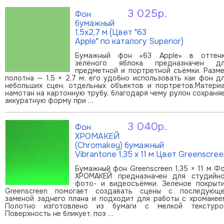
3 025р.
Фон
В корзину
бумажный
1,5х2,7 м (Цвет "63
Apple" по каталогу Superior)
Бумажный фон «63 Apple» в оттен
зелёного яблока предназначен д
предметной и портретной съёмки. Разм
полотна — 1,5 × 2,7 м: его удобно использовать как фон д
небольших сцен, отдельных объектов и портретов.Матери
намотан на картонную трубу, благодаря чему рулон сохраня
аккуратную форму при …
3 040р.
Фон
В корзину
ХРОМАКЕЙ
(Chromakey) бумажный
Vibrantone 1,35 х 11 м Цвет Greenscre
Бумажный фон Greenscreen 1,35 × 11 м Ф
ХРОМАКЕЙ предназначен для студийн
фото- и видеосъёмки. Зелёное покрыт
Greenscreen помогает создавать сцены с последующ
заменой заднего плана и подходит для работы с хромакее
Полотно изготовлено из бумаги с мелкой текстуро
Поверхность не бликует, поэ …