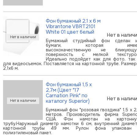
Фон бумажный 2,1 х 6 м
Vibrantone VBRT2101
White 01 цвет белый
Нет в налич
Бумажный студийный фон сделан 
бумаги, которая имее
высококачественную не бликующ
поверхность с мелкой текстуро
Идеально подойдет как для фото, так
для видеосъемок. Поставляется на картонной трубе. Размер
2,1x6 м.
Фон бумажный 1,5 х
2,7м (Цвет "17
Carnation Pink" по
Нет в налич
каталогу Superior)
Бумажный фон "розовая гвоздика" 1,5 х 2
метров. Производитель фирма Superio
США. Фон намотан на картонну
трубу.Наружный диаметр намотки 6 см, внутренний диаме
картонной трубы 49 мм. Рулон фона упакован 
полиэтиленовый пакет.