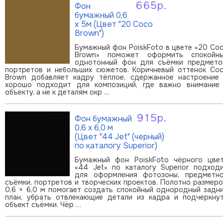
665р.
Фон
В корзину
бумажный 0,6
х 5м (Цвет "20 Coco
Brown")
Бумажный фон PoiskFoto в цвете «20 Co
Brown» поможет оформить спокойн
однотонный фон для съёмки предмето
портретов и небольших сюжетов. Коричневый оттенок Co
Brown добавляет кадру тёплое, сдержанное настроение
хорошо подходит для композиций, где важно внимание
объекту, а не к деталям окр …
915р.
Фон бумажный
В корзину
0,6 х 6,0 м
(Цвет "44 Jet" (черный)
по каталогу Superior)
Бумажный фон PoiskFoto чёрного цве
«44 Jet» по каталогу Superior подход
для оформления фотозоны, предметн
съёмки, портретов и творческих проектов. Полотно размер
0,6 × 6,0 м помогает создать спокойный однородный задн
план, убрать отвлекающие детали из кадра и подчеркну
объект съёмки. Чёр …