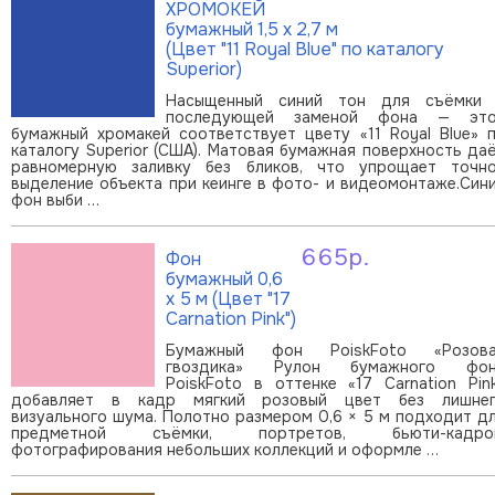
В корзину
ХРОМОКЕЙ
бумажный 1,5 х 2,7 м
(Цвет "11 Royal Blue" по каталогу
Superior)
Насыщенный синий тон для съёмки
последующей заменой фона — эт
бумажный хромакей соответствует цвету «11 Royal Blue» 
каталогу Superior (США). Матовая бумажная поверхность да
равномерную заливку без бликов, что упрощает точн
выделение объекта при кеинге в фото- и видеомонтаже.Син
фон выби …
665р.
Фон
В корзину
бумажный 0,6
х 5 м (Цвет "17
Carnation Pink")
Бумажный фон PoiskFoto «Розов
гвоздика» Рулон бумажного фон
PoiskFoto в оттенке «17 Carnation Pin
добавляет в кадр мягкий розовый цвет без лишне
визуального шума. Полотно размером 0,6 × 5 м подходит д
предметной съёмки, портретов, бьюти-кадров
фотографирования небольших коллекций и оформле …