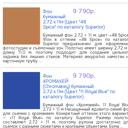
9 790р.
Фон
В корзину
бумажный
2,72 х 11м (Цвет "48
Spice" по каталогу Superior)
Бумажный фон 2,72 × 11 м, цвет «48 Spic
Фон в оттенке «48 Spice» по катало
Superior предназначен для оформлен
фотостудии и съёмочных зон. Полотно имеет ширину 2,72 м
длину 11,0 м, поэтому подходит для создания цельно
задника без лишних стыков. Материал аккуратно намотан 
картонную трубу. …
9 790р.
Фон
В корзину
ХРОМАКЕЙ
(Chromakey) бумажный
2,72 х 11м (Цвет "11 Royal Blue" по
каталогу Superior)
Бумажный фон «Хромакей», 11 Royal Blu
2,72 × 11 м Насыщенный ядовито-синий ф
для съёмки с хромакеем. Конкретный оттенок этого вариан
— «11 Royal Blue» по каталогу Superior. Размер полот
составляет 2,72 × 11 м, поэтому рулона достаточно д
съёмок с разными сюжетами и крупными объектами. Бума …