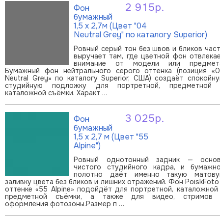
2 915р.
Фон
В корзину
бумажный
1,5 х 2,7м (Цвет "04
Neutral Grey" по каталогу Superior)
Ровный серый тон без швов и бликов час
выручает там, где цветной фон отвлека
внимание от модели или предмет
Бумажный фон нейтрального серого оттенка (позиция «
Neutral Grey» по каталогу Superior, США) создаёт спокойн
студийную подложку для портретной, предметной
каталожной съёмки. Характ …
3 025р.
Фон
В корзину
бумажный
1,5 х 2,7 м (Цвет "55
Alpine")
Ровный однотонный задник — осно
чистого студийного кадра, и бумажн
полотно даёт именно такую матов
заливку цвета без бликов и лишних отражений. Фон PoiskFoto
оттенке «55 Alpine» подойдёт для портретной, каталожной
предметной съёмки, а также для видео, стримов
оформления фотозоны.Размер п …