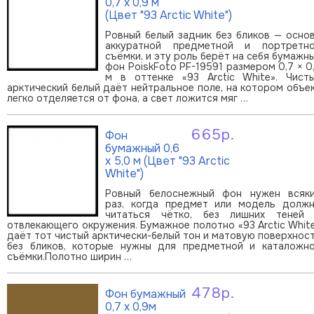
0,7 х 0,9 м
(Цвет "93 Arctic White")
Ровный белый задник без бликов — осно
аккуратной предметной и портретн
съёмки, и эту роль берёт на себя бумажн
фон PoiskFoto PF-19591 размером 0,7 × 0
м в оттенке «93 Arctic White». Чист
арктический белый даёт нейтральное поле, на котором объе
легко отделяется от фона, а свет ложится мяг …
665р.
Фон
В корзину
бумажный 0,6
х 5,0 м (Цвет "93 Arctic
White")
Ровный белоснежный фон нужен всяк
раз, когда предмет или модель долж
читаться чётко, без лишних теней
отвлекающего окружения. Бумажное полотно «93 Arctic Whit
даёт тот чистый арктически-белый тон и матовую поверхнос
без бликов, которые нужны для предметной и каталожн
съёмки.Полотно ширин …
478р.
Фон бумажный
В корзину
0,7 х 0,9м