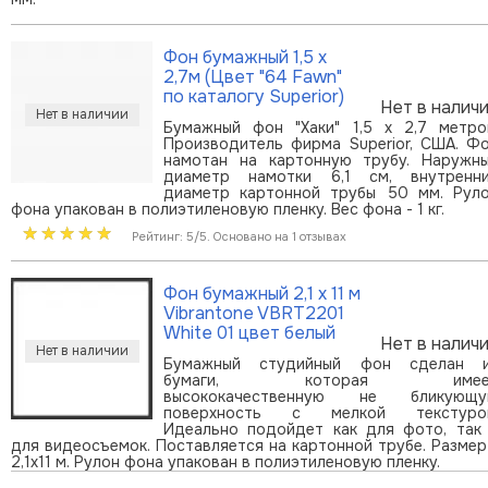
Фон бумажный 1,5 х
2,7м (Цвет "64 Fawn"
по каталогу Superior)
Нет в налич
Бумажный фон "Хаки" 1,5 х 2,7 метро
Производитель фирма Superior, США. Ф
намотан на картонную трубу. Наружн
диаметр намотки 6,1 см, внутренн
диаметр картонной трубы 50 мм. Рул
фона упакован в полиэтиленовую пленку. Вес фона - 1 кг.
Рейтинг: 5/5. Основано на 1 отзывах
Фон бумажный 2,1 х 11 м
Vibrantone VBRT2201
White 01 цвет белый
Нет в налич
Бумажный студийный фон сделан 
бумаги, которая имее
высококачественную не бликующ
поверхность с мелкой текстуро
Идеально подойдет как для фото, так
для видеосъемок. Поставляется на картонной трубе. Размер
2,1x11 м. Рулон фона упакован в полиэтиленовую пленку.