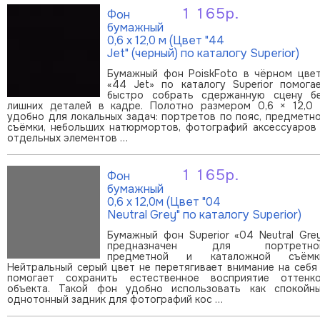
1 165р.
Фон
В корзину
бумажный
0,6 х 12,0 м (Цвет "44
Jet" (черный) по каталогу Superior)
Бумажный фон PoiskFoto в чёрном цве
«44 Jet» по каталогу Superior помога
быстро собрать сдержанную сцену б
лишних деталей в кадре. Полотно размером 0,6 × 12,0
удобно для локальных задач: портретов по пояс, предметн
съёмки, небольших натюрмортов, фотографий аксессуаров
отдельных элементов …
1 165р.
Фон
В корзину
бумажный
0,6 х 12,0м (Цвет "04
Neutral Grey" по каталогу Superior)
Бумажный фон Superior «04 Neutral Gre
предназначен для портретной
предметной и каталожной съёмк
Нейтральный серый цвет не перетягивает внимание на себя
помогает сохранить естественное восприятие оттенк
объекта. Такой фон удобно использовать как спокойн
однотонный задник для фотографий кос …