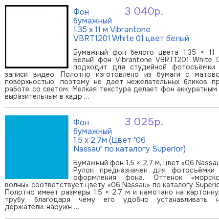
3 040р.
Фон
В корзину
бумажный
1,35 х 11 м Vibrantone
VBRT1201 White 01 цвет белый
Бумажный фон белого цвета 1,35 × 11
Белый фон Vibrantone VBRT1201 White 
подходит для студийной фотосъёмки
записи видео. Полотно изготовлено из бумаги с матов
поверхностью, поэтому не даёт нежелательных бликов п
работе со светом. Мелкая текстура делает фон аккуратным
выразительным в кадр …
3 025р.
Фон
В корзину
бумажный
1,5 х 2,7м (Цвет "06
Nassau" по каталогу Superior)
Бумажный фон 1,5 × 2,7 м, цвет «06 Nassa
Рулон предназначен для фотосъёмки
оформления фона. Оттенок «морск
волны» соответствует цвету «06 Nassau» по каталогу Superio
Полотно имеет размеры 1,5 × 2,7 м и намотано на картонн
трубу, благодаря чему его удобно устанавливать 
держатели. наружн …