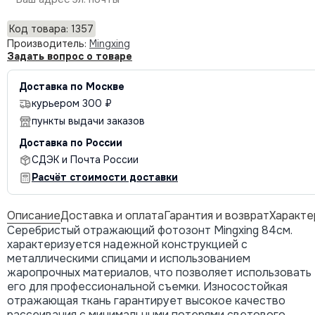
Код товара: 1357
Производитель:
Mingxing
Задать вопрос о товаре
Доставка по Москве
курьером 300 ₽
пункты выдачи заказов
Доставка по России
СДЭК и Почта России
Расчёт стоимости доставки
Описание
Доставка и оплата
Гарантия и возврат
Характе
Серебристый отражающий фотозонт Mingxing 84см.
характеризуется надежной конструкцией с
металлическими спицами и использованием
жаропрочных материалов, что позволяет использовать
его для профессиональной съемки. Износостойкая
отражающая ткань гарантирует высокое качество
рассеивания с минимальными потерями светового