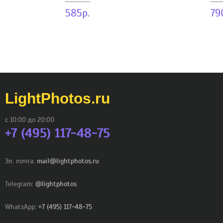
585р.
79
LightPhotos.ru
с 10:00 до 20:00
+7 (495) 117-48-75
Эл. почта:
mail@lightphotos.ru
Telegram:
@lightphotos
WhatsApp:
+7 (495) 117-48-75