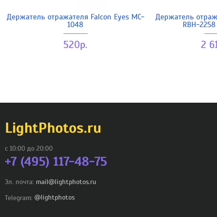
Держатель отражателя Falcon Eyes MC-
Держатель отража
1048
RBH-2258
520р.
2 6
LightPhotos.ru
с 10:00 до 20:00
+7 (495) 117-48-75
Эл. почта:
mail@lightphotos.ru
Telegram:
@lightphotos