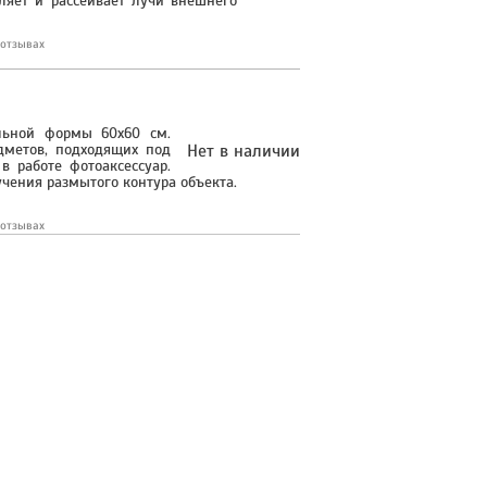
ляет и рассеивает лучи внешнего
 отзывах
льной формы 60x60 см.
метов, подходящих под
Нет в наличии
 работе фотоаксессуар.
чения размытого контура объекта.
 отзывах