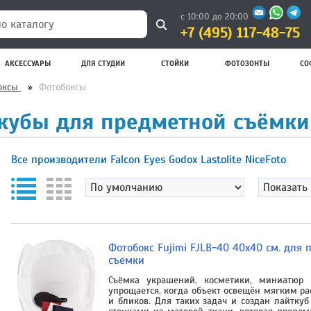
с 10:00 до 20:00
+7 (495) 117-48-75
 каталогу
АКСЕССУАРЫ
ДЛЯ СТУДИИ
СТОЙКИ
ФОТОЗОНТЫ
СО
боксы
»
Фотобоксы
кубы для предметной съёмки
Все производители
Falcon Eyes
Godox
Lastolite
NiceFoto
Фотобокс Fujimi FJLB-40 40x40 см. для
съемки
Съёмка украшений, косметики, миниатюр
упрощается, когда объект освещён мягким ра
и бликов. Для таких задач и создан лайткуб