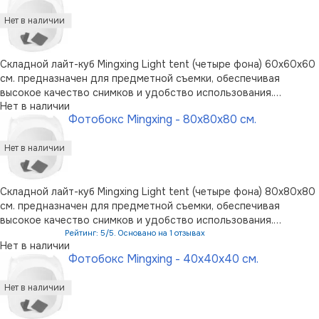
Складной лайт-куб Mingxing Light tent (четыре фона) 60x60x60
см. предназначен для предметной съемки, обеспечивая
высокое качество снимков и удобство использования.
Нет в наличии
Изготовлен лайт-куб в виде стального каркаса, на который
Фотобокс Mingxing - 80x80x80 см.
натягивается безшовная полупрозрачная ткань. Компактный в
сложенном состояни …
Складной лайт-куб Mingxing Light tent (четыре фона) 80x80x80
см. предназначен для предметной съемки, обеспечивая
высокое качество снимков и удобство использования.
Изготовлен лайт-куб в виде стального каркаса, на который
Рейтинг: 5/5. Основано на 1 отзывах
Нет в наличии
натягивается безшовная полупрозрачная ткань. Компактный в
Фотобокс Mingxing - 40x40x40 см.
сложенном состоянии …