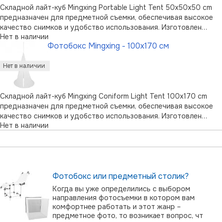
Складной лайт-куб Mingxing Portable Light Tent 50x50x50 cm
предназначен для предметной съемки, обеспечивая высокое
качество снимков и удобство использования. Изготовлен
Нет в наличии
лайт-куб в виде стального каркаса, на который натягивается
Фотобокс Mingxing - 100x170 см
безшовная полупрозрачная ткань. Компактный в сложенном
состоянии карка …
Складной лайт-куб Mingxing Coniform Light Tent 100x170 cm
предназначен для предметной съемки, обеспечивая высокое
качество снимков и удобство использования. Изготовлен
Нет в наличии
лайт-куб в виде стального каркаса, на который натягивается
безшовная полупрозрачная ткань. Компактный в сложенном
состоянии каркас п …
Фотобокс или предметный столик?
Когда вы уже определились с выбором
направления фотосъемки в котором вам
комфортнее работать и этот жанр –
предметное фото, то возникает вопрос, чт