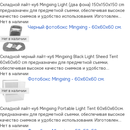
Складной лайт-куб Mingxing Light (два фона) 150x150x150 cm
предназначен для предметной съемки, обеспечивая высокое
качество снимков и удобство использования. Изготовлен
Нет в наличии
лайт-куб в виде стального каркаса, на который натягивается
Черный фотобокс Mingxing - 60x60x60 см.
безшовная полупрозрачная ткань. Компактный в сложенном
состоянии карка …
Складной черный лайт-куб Mingxing Black Light Sheed Tent
60x60x60 cm предназначен для предметной съемки,
обеспечивая высокое качество снимков и удобство
Нет в наличии
использования. Изготовлен лайт-куб в виде стального каркаса,
Фотобокс Mingxing - 60x60x60 см.
на который натягивается безшовная полупрозрачная ткань.
Компактный в сложенном …
Складной лайт-куб Mingxing Portable Light Tent 60x60x60см.
предназначен для предметной съемки, обеспечивая высокое
качество снимков и удобство использования. Изготовлен
Нет в наличии
лайт-куб в виде стального каркаса, на который натягивается