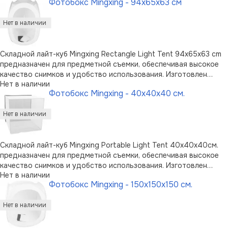
Фотобокс Mingxing - 94x65x63 см
натягивается безшовная полупрозрачная ткань. Компактный в
сложенном состоянии …
Складной лайт-куб Mingxing Rectangle Light Tent 94x65x63 cm
предназначен для предметной съемки, обеспечивая высокое
качество снимков и удобство использования. Изготовлен
Нет в наличии
лайт-куб в виде стального каркаса, на который натягивается
Фотобокс Mingxing - 40x40x40 см.
безшовная полупрозрачная ткань. Компактный в сложенном
состоянии каркас …
Складной лайт-куб Mingxing Portable Light Tent 40x40x40см.
предназначен для предметной съемки, обеспечивая высокое
качество снимков и удобство использования. Изготовлен
Нет в наличии
лайт-куб в виде стального каркаса, на который натягивается
Фотобокс Mingxing - 150x150x150 см.
безшовная полупрозрачная ткань. Компактный в сложенном
состоянии карка …