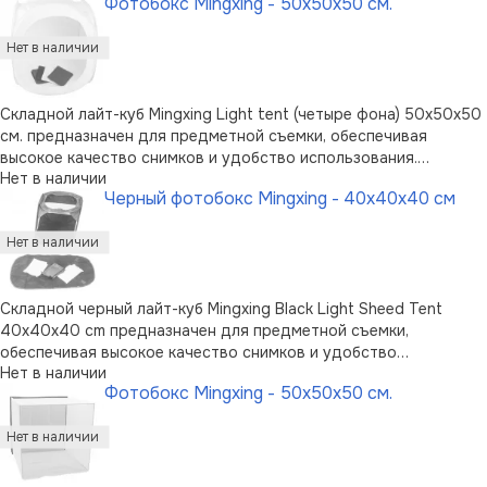
Фотобокс Mingxing - 50x50x50 см.
безшовная полупрозрачная ткань. Компактный в сложенном
состоянии карка …
Складной лайт-куб Mingxing Light tent (четыре фона) 50x50x50
см. предназначен для предметной съемки, обеспечивая
высокое качество снимков и удобство использования.
Нет в наличии
Изготовлен лайт-куб в виде стального каркаса, на который
Черный фотобокс Mingxing - 40x40x40 см
натягивается безшовная полупрозрачная ткань. Компактный в
сложенном состояни …
Складной черный лайт-куб Mingxing Black Light Sheed Tent
40x40x40 cm предназначен для предметной съемки,
обеспечивая высокое качество снимков и удобство
Нет в наличии
использования. Изготовлен лайт-куб в виде стального каркаса,
Фотобокс Mingxing - 50x50x50 см.
на который натягивается безшовная полупрозрачная ткань.
Компактный в сложенном сос …