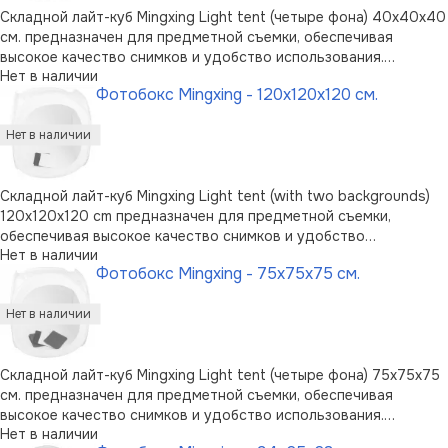
Складной лайт-куб Mingxing Light tent (четыре фона) 40x40x40
см. предназначен для предметной съемки, обеспечивая
высокое качество снимков и удобство использования.
Нет в наличии
Изготовлен лайт-куб в виде стального каркаса, на который
Фотобокс Mingxing - 120x120x120 см.
натягивается безшовная полупрозрачная ткань. Компактный в
сложенном состояни …
Складной лайт-куб Mingxing Light tent (with two backgrounds)
120x120x120 cm предназначен для предметной съемки,
обеспечивая высокое качество снимков и удобство
Нет в наличии
использования. Изготовлен лайт-куб в виде стального каркаса,
Фотобокс Mingxing - 75x75x75 см.
на который натягивается безшовная полупрозрачная ткань.
Компактный в сложенно …
Складной лайт-куб Mingxing Light tent (четыре фона) 75x75x75
см. предназначен для предметной съемки, обеспечивая
высокое качество снимков и удобство использования.
Нет в наличии
Изготовлен лайт-куб в виде стального каркаса, на который