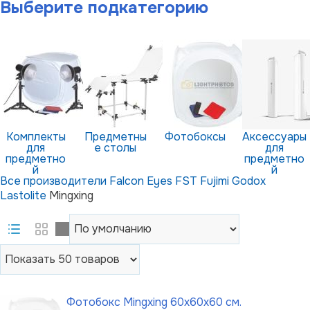
Выберите подкатегорию
Комплекты
Предметны
Фотобоксы
Аксессуары
для
е столы
для
предметно
предметно
й
й
Все производители
фотосъемк
Falcon Eyes
FST
Fujimi
Godox
фотосъемк
и
и
Lastolite
Mingxing
Фотобокс Mingxing 60x60x60 см.