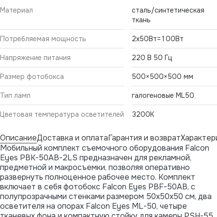
Материал
сталь/cинтетическая
ткань
Потребляемая мощность
2х50Вт=100Вт
Напряжение питания
220 В 50 Гц
Размер фотобокса
500×500×500 мм
Тип ламп
галогеновые ML50
Цветовая температура осветителей
3200K
Описание
Доставка и оплата
Гарантия и возврат
Характер
Мобильный комплект съемочного оборудования Falcon
Eyes PBK-50AB-2LS предназначен для рекламной,
предметной и макросъемки, позволяя оперативно
развернуть полноценное рабочее место. Комплект
включает в себя фотобокс Falcon Eyes PBF-50AB, с
полупрозрачными стенками размером 50х50х50 см, два
осветителя на опорах Falcon Eyes ML-50, четыре
тканевых фона и компактную стойку для камеры PSH-55.