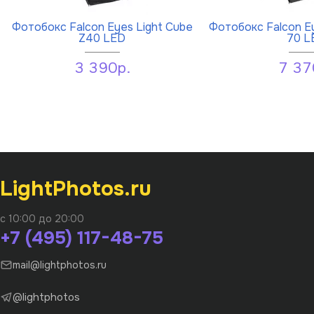
Фотобокс Falcon Eyes Light Cube
Фотобокс Falcon E
Z40 LED
70 L
3 390р.
7 37
LightPhotos.ru
с 10:00 до 20:00
+7 (495) 117-48-75
mail@lightphotos.ru
@lightphotos