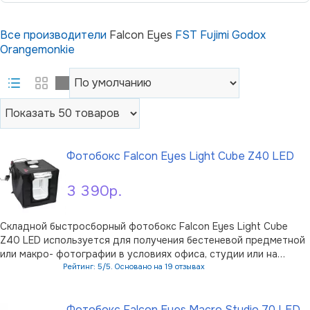
Все производители
Falcon Eyes
FST
Fujimi
Godox
Orangemonkie
Фотобокс Falcon Eyes Light Cube Z40 LED
3 390р.
Складной быстросборный фотобокс Falcon Eyes Light Cube
Z40 LED используется для получения бестеневой предметной
или макро- фотографии в условиях офиса, студии или на
выезде. Позволяет снимать средние и небольшие объекты для
Рейтинг: 5/5. Основано на 19 отзывах
каталогов, интернет-магазинов, фотоблогов с минимальной
В корзину
постобработкой фо …
Фотобокс Falcon Eyes Macro Studio 70 LED