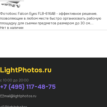
Фотобокс Falcon Eyes FLB-616AB - эффективное решение,
позволяющее в любом месте быстро организовать рабочую
площадку для съемки предметов размером до 30 см.
Нет в наличии
Фотобокс представляет собой складную конструкцию,
компактную в сложенном состоянии и имеющую размеры
60х60х60 см в рабочем состоянии. Возмож …
LightPhotos.ru
с 10:00 до 20:00
+7 (495) 117-48-75
mail@lightphotos.ru
@lightphotos