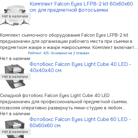
Комплект Falcon Eyes LFPB-2 kit 60x60x60
фона (красный …
см. для предметной фотосъемки
Комплект съемочного оборудования Falcon Eyes LFPB-2 kit
предназначен для организации рабочего места при съемки в
предметном жанре и жанре макросъемки. Комплект включает в
себя мобильный складной фотобокс в виде куба с ребром 60
Рейтинг: 4/5. Основано на 2 отзывах
Нет в наличии
см и полупрозрачными матовыми стенками. Четыре бархатных
Фотобокс Falcon Eyes Light Cube 40 LED -
фона (красны …
40х40х40 см.
Складной фотобокс Falcon Eyes Light Cube 40 LED
предназначен для профессиональной предметной съемки,
позволяя оперативно развернуть мини-студию в любом
Нет в наличии
удобном месте. В развернутом виде фотобокс имеет размеры
Фотобокс Falcon Eyes Light Cube 60 LED -
40х40х40 см, в сложенном - представляет собой кейс
60x60x60 см.
толщиной всего 3 см. Встроенные источ …