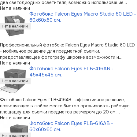
два светодиодных осветителя; возможно использование
Нет в наличии
других источников света. Белая фоновая панель имеет с одной
Фотобокс Falcon Eyes Macro Studio 60 LED -
стороны матовую поверхность для создания бестеневых
60х60х60 см.
эффектов, и глянцеву …
Профессиональный фотобокс Falcon Eyes Macro Studio 60 LED
- мобильное решение для предметной съемки,
предоставляющее фотографу широкие возможности и
Нет в наличии
максимальное удобство работы. Конструктивно фотобокс
Фотобокс Falcon Eyes FLB-416AB -
выполнен в виде каркаса из алюминиевых трубок и
45х45х45 см.
соединителей размером 60х60х60 см, что обеспечи …
Фотобокс Falcon Eyes FLB-416AB - эффективное решение,
позволяющее в любом месте быстро организовать рабочую
площадку для съемки предметов размером до 20 см.
Нет в наличии
Фотобокс представляет собой складную конструкцию,
Фотобокс Falcon Eyes FLB-616AB -
компактную в сложенном состоянии и имеющую размеры
60х60х60 см.
45х45х45 см в рабочем состоянии. Возмож …