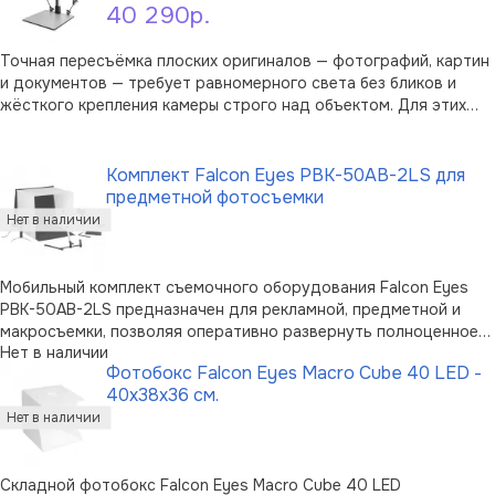
40 290р.
Точная пересъёмка плоских оригиналов — фотографий, картин
и документов — требует равномерного света без бликов и
жёсткого крепления камеры строго над объектом. Для этих
задач и собран копировальный стенд Falcon Eyes Copy Stand
В корзину
107: основание, вертикальная стойка и две светодиодные
панели образуют го …
Комплект Falcon Eyes PBK-50AB-2LS для
предметной фотосъемки
Мобильный комплект съемочного оборудования Falcon Eyes
PBK-50AB-2LS предназначен для рекламной, предметной и
макросъемки, позволяя оперативно развернуть полноценное
Нет в наличии
рабочее место. Комплект включает в себя фотобокс Falcon
Фотобокс Falcon Eyes Macro Cube 40 LED -
Eyes PBF-50AB, с полупрозрачными стенками размером
40x38x36 см.
50х50х50 см, два осветите …
Складной фотобокс Falcon Eyes Macro Cube 40 LED