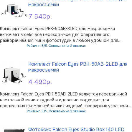
макросъемки
7 540р.
Комплект Falcon Eyes PBK-50AB-3LED для макросъемки
включает в себя все необходимое для оперативного
разворачивания мини фотостудии в любом удобном для
фотографа месте. Базируется комплект на фотобоксе PBF-
Рейтинг: 5/5. Основано на 2 отзывах
50AB размером 50х50х50 см, который представляет собой
В корзину
куб из ткани, натянутой на алюминиевый …
Комплект Falcon Eyes PBK-50AB-2LED для
макросъемки
4 490р.
Комплект Falcon Eyes PBK-50AB-2LED является передвижной
настольной мини-студией и идеально подходит для
предметных съемок небольших изделий, ювелирных украшений,
натюрмортов, макросъемки, также используется для съемок
Рейтинг: 5/5. Основано на 2 отзывах
продукции интернет-магазинов. Комплект состоит из
В корзину
фотобокса (лайтбокса) …
Фотобокс Falcon Eyes Studio Box 140 LED