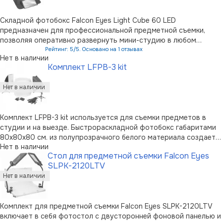
Складной фотобокс Falcon Eyes Light Cube 60 LED
предназначен для профессиональной предметной съемки,
позволяя оперативно развернуть мини-студию в любом
удобном месте. В развернутом виде фотобокс имеет размеры
Рейтинг: 5/5. Основано на 1 отзывах
Нет в наличии
60х60х60 см, в сложенном - представляет собой кейс
Комплект LFPB-3 kit
толщиной всего 3 см. Встроенные источ …
Комплект LFPB-3 kit используется для съемки предметов в
студии и на выезде. Быстрораскладной фотобокс габаритами
80х80х80 см. из полупрозрачного белого материала создает
Нет в наличии
равномерный свет без лишних теней. Складывающиеся
Стол для предметной съемки Falcon Eyes
софтбоксы с серебристым покрытием изнутри и
SLPK-2120LTV
пропускающими свет рассеивателями …
Комплект для предметной съемки Falcon Eyes SLPK-2120LTV
включает в себя фотостол с двусторонней фоновой панелью и