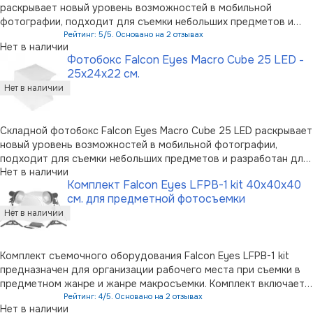
раскрывает новый уровень возможностей в мобильной
фотографии, подходит для съемки небольших предметов и
разработан для использования не только с фотокамерами, но
Рейтинг: 5/5. Основано на 2 отзывах
Нет в наличии
и со смартфонами или планшетами. Фотобокс Macro Cube 40
Фотобокс Falcon Eyes Macro Cube 25 LED -
LED позвол …
25x24x22 см.
Складной фотобокс Falcon Eyes Macro Cube 25 LED раскрывает
новый уровень возможностей в мобильной фотографии,
подходит для съемки небольших предметов и разработан для
Нет в наличии
использования не только с фотокамерами, но и со
Комплект Falcon Eyes LFPB-1 kit 40x40x40
смартфонами или планшетами. Фотобокс Macro Cube 25 LED
см. для предметной фотосъемки
позволяет получить снимки с …
Комплект съемочного оборудования Falcon Eyes LFPB-1 kit
предназначен для организации рабочего места при съемки в
предметном жанре и жанре макросъемки. Комплект включает в
себя мобильный складной фотобокс в виде куба с ребром 40
Рейтинг: 4/5. Основано на 2 отзывах
Нет в наличии
см и полупрозрачными матовыми стенками. Четыре бархатных