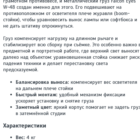
грамотном противовесе, и металлический груз Falcon Eyes
W-48 создан именно для этого. Его подвешивают на
противоположном от осветителя плече журавля (boom-
стойки), чтобы уравновесить вынос лампы или софтбокса и
не дать штативу опрокинуться.
Груз компенсирует нагрузку на длинном рычаге и
стабилизирует всю сборку при съёмке. Это особенно важно 
предметной и портретной работе, где верхний свет выносят
далеко над объектом: уравновешенная стойка снижает риск
падения техники и делает перестановку света
предсказуемой.
Балансировка выноса:
компенсирует вес осветителя
на дальнем плече стойки
Быстрый монтаж:
удобный механизм фиксации
ускоряет установку и снятие груза
Заметный цвет:
яркий корпус помогает не задеть гру
в затемнённой студии
Характеристики
Вес:
4 кг