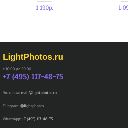
1 190р.
1 0
LightPhotos.ru
с 10:00 до 20:00
+7 (495) 117-48-75
Эл. почта:
mail@lightphotos.ru
Telegram:
@lightphotos
WhatsApp:
+7 (495) 117-48-75