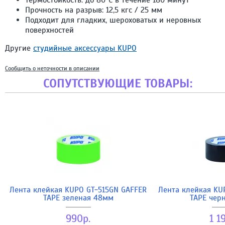
Термостойкость: до 80°C в течение 180 минут
Прочность на разрыв: 12,5 кгс / 25 мм
Подходит для гладких, шероховатых и неровных
поверхностей
Другие
студийные аксессуары KUPO
Сообщить о неточности в описании
СОПУТСТВУЮЩИЕ ТОВАРЫ:
Лента клейкая KUPO GT-515GN GAFFER
Лента клейкая KU
TAPE зеленая 48мм
TAPE чер
990р.
1 1