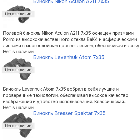
Бинокль Nikon Aculon A211 7x35
руках; крупное и шероховатое колесико центральной
фокусировки позволяет …
Полевой бинокль Nikon Aculon A211 7x35 оснащен призмами
Porro из высококачественного стекла BaK4 и асферическими
линзами с многослойным просветлением, обеспечивая высок
Нет в наличии
светосилу, минимальные геометрические искажения и высоко
Бинокль Levenhuk Atom 7x35
качество изображения даже при неблагоприятном освещении
Корпус бин …
Бинокль Levenhuk Atom 7x35 вобрал в себя лучшие и
проверенные технологии, обеспечивая высокое качество
изображения и удобство использования. Классическая
Нет в наличии
оптическая схема на roof-призмах и оптические элементы из
Бинокль Bresser Spektar 7x35
высококачественного стекла марки BK-7 с полным
просветлением гарантируют четкое и ярко …