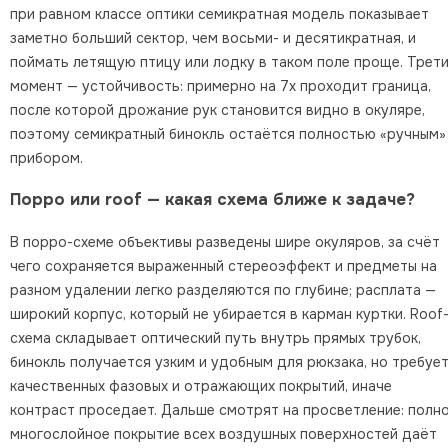
при равном классе оптики семикратная модель показывает
заметно больший сектор, чем восьми- и десятикратная, и
поймать летящую птицу или лодку в таком поле проще. Трет
момент — устойчивость: примерно на 7х проходит граница,
после которой дрожание рук становится видно в окуляре,
поэтому семикратный бинокль остаётся полностью «ручным»
прибором.
Порро или roof — какая схема ближе к задаче?
В порро-схеме объективы разведены шире окуляров, за счёт
чего сохраняется выраженный стереоэффект и предметы на
разном удалении легко разделяются по глубине; расплата —
широкий корпус, который не убирается в карман куртки. Roof
схема складывает оптический путь внутрь прямых трубок,
бинокль получается узким и удобным для рюкзака, но требуе
качественных фазовых и отражающих покрытий, иначе
контраст проседает. Дальше смотрят на просветление: полн
многослойное покрытие всех воздушных поверхностей даёт