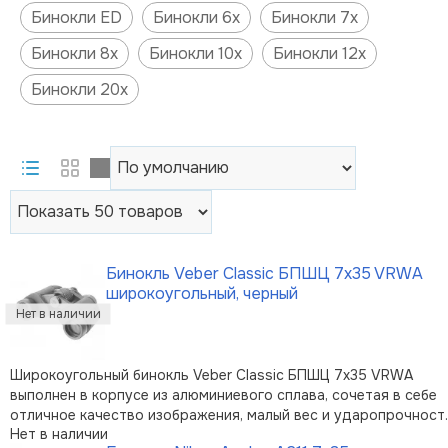
Бинокли ED
Бинокли 6х
Бинокли 7х
Бинокли 8х
Бинокли 10х
Бинокли 12х
Бинокли 20х
Бинокль Veber Classic БПШЦ 7x35 VRWA
широкоугольный, черный
Широкоугольный бинокль Veber Classic БПШЦ 7x35 VRWA
выполнен в корпусе из алюминиевого сплава, сочетая в себе
отличное качество изображения, малый вес и ударопрочност
Нет в наличии
Корпус отделан черной резиной, не скользит и удобно лежит 