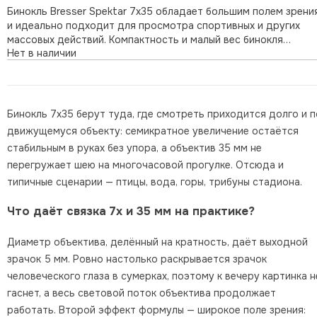
Бинокль Bresser Spektar 7x35 обладает большим полем зрени
и идеально подходит для просмотра спортивных и других
массовых действий. Компактность и малый вес бинокля
Нет в наличии
сочетается с отличными оптическими характеристиками: Roo
призмы и линзы изготовлены из стекла BK-7 с многослойным
просветлением, обе …
Бинокль 7х35 берут туда, где смотреть приходится долго и п
движущемуся объекту: семикратное увеличение остаётся
стабильным в руках без упора, а объектив 35 мм не
перегружает шею на многочасовой прогулке. Отсюда и
типичные сценарии — птицы, вода, горы, трибуны стадиона.
Что даёт связка 7х и 35 мм на практике?
Диаметр объектива, делённый на кратность, даёт выходной
зрачок 5 мм. Ровно настолько раскрывается зрачок
человеческого глаза в сумерках, поэтому к вечеру картинка н
гаснет, а весь световой поток объектива продолжает
работать. Второй эффект формулы — широкое поле зрения: