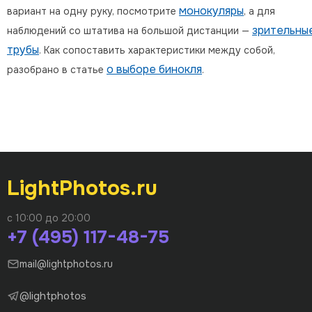
монокуляры
вариант на одну руку, посмотрите
, а для
зрительны
наблюдений со штатива на большой дистанции —
трубы
. Как сопоставить характеристики между собой,
о выборе бинокля
разобрано в статье
.
LightPhotos.ru
с 10:00 до 20:00
+7 (495) 117-48-75
mail@lightphotos.ru
@lightphotos