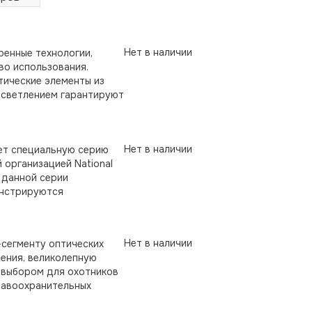
Нет в наличии
ренные технологии,
во использования.
тические элементы из
осветлением гарантируют
Нет в наличии
яет специальную серию
организацией National
а данной серии
онстрируются
Нет в наличии
-сегменту оптических
ения, великолепную
 выбором для охотников
равоохранительных