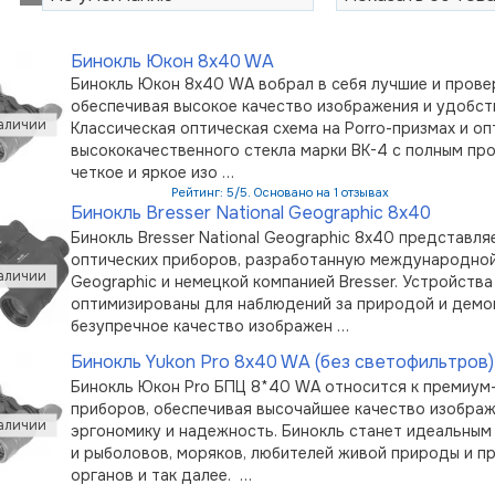
Бинокль Юкон 8x40 WA
Бинокль Юкон 8x40 WA вобрал в себя лучшие и прове
обеспечивая высокое качество изображения и удобст
Классическая оптическая схема на Porro-призмах и оп
высококачественного стекла марки BK-4 с полным пр
четкое и яркое изо …
Рейтинг: 5/5. Основано на 1 отзывах
Бинокль Bresser National Geographic 8x40
Бинокль Bresser National Geographic 8x40 представл
оптических приборов, разработанную международной 
Geographic и немецкой компанией Bresser. Устройств
оптимизированы для наблюдений за природой и дем
безупречное качество изображен …
Бинокль Yukon Pro 8x40 WA (без светофильтров)
Бинокль Юкон Pro БПЦ 8*40 WA относится к премиум
приборов, обеспечивая высочайшее качество изображ
эргономику и надежность. Бинокль станет идеальным
и рыболовов, моряков, любителей живой природы и п
органов и так далее. …