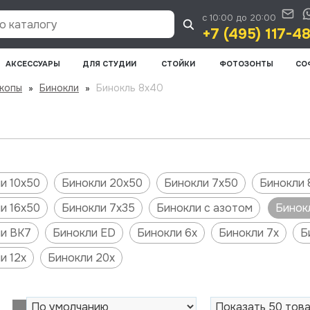
с 10:00 до 20:00
 каталогу
+7 (495) 117-4
АКСЕССУАРЫ
ДЛЯ СТУДИИ
СТОЙКИ
ФОТОЗОНТЫ
СО
скопы
»
Бинокли
»
Бинокль 8х40
и 10х50
Бинокли 20х50
Бинокли 7х50
Бинокли 
и 16х50
Бинокли 7х35
Бинокли с азотом
Бинок
и BK7
Бинокли ED
Бинокли 6х
Бинокли 7х
Б
и 12х
Бинокли 20х