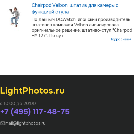
Chairpod Velbon: штатив для камеры с
функцией стула
По данным DC.Watch, японский производитель
штативов компания Velbon анонсировала
оригинальное решение: штативо-стул "Chairpod
HY 127". По сут
Подробнее→
LightPhotos.ru
с 10:00 до 20:00
+7 (495) 117-48-75
mail@lightphotos.ru