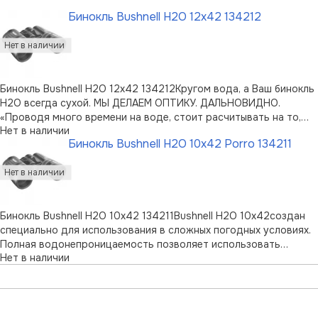
Бинокль Bushnell H2O 12x42 134212
Бинокль Bushnell H2O 12x42 134212Кругом вода, а Ваш бинокль
H2O всегда сухой. МЫ ДЕЛАЕМ ОПТИКУ. ДАЛЬНОВИДНО.
«Проводя много времени на воде, стоит расчитывать на то,
Нет в наличии
что моё оборудование проведёт некоторое время в ней». Эта
Бинокль Bushnell H2O 10x42 Porro 134211
мысль возникает у многих. И что??!! Бинокли серии H20
оснащены уплотнительны …
Бинокль Bushnell H2O 10x42 134211Bushnell H2O 10x42создан
специально для использования в сложных погодных условиях.
Полная водонепроницаемость позволяет использовать
Нет в наличии
бинокль в дождливую погоду и выдерживать кратковременное
погружение на небольшую глубину без вреда для конструкции
делая данную превос …