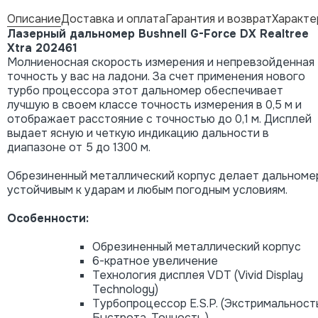
Описание
Доставка и оплата
Гарантия и возврат
Характе
Лазерный дальномер Bushnell G-Force DX Realtree
Xtra 202461
Молниеносная скорость измерения и непревзойденная
точность у вас на ладони. За счет применения нового
турбо процессора этот дальномер обеспечивает
лучшую в своем классе точность измерения в 0,5 м и
отображает расстояние с точностью до 0,1 м. Дисплей
выдает ясную и четкую индикацию дальности в
диапазоне от 5 до 1300 м.
Обрезиненный металлический корпус делает дальноме
устойчивым к ударам и любым погодным условиям.
Особенности:
Обрезиненный металлический корпус
6-кратное увеличение
Технология дисплея VDT (Vivid Display
Technology)
Турбопроцессор E.S.P. (Экстримальность
Быстрота. Точность.)