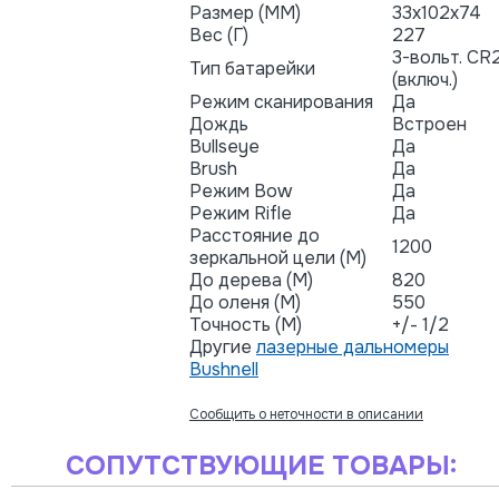
Размер (ММ)
33x102x74
Вес (Г)
227
3-вольт. CR
Тип батарейки
(включ.)
Режим сканирования
Да
Дождь
Встроен
Bullseye
Да
Brush
Да
Режим Bow
Да
Режим Rifle
Да
Расстояние до
1200
зеркальной цели (М)
До дерева (М)
820
До оленя (М)
550
Точность (М)
+/- 1/2
Другие
лазерные дальномеры
Bushnell
Сообщить о неточности в описании
СОПУТСТВУЮЩИЕ ТОВАРЫ: