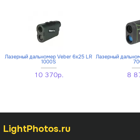
Лазерный дальномер Veber 6x25 LR
Лазерный дальном
1000S
70
10 370р.
8 8
LightPhotos.ru