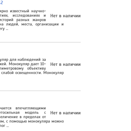
42
мирно известный научно-
гиях, исследованиях и
Нет в наличии
историй разных жанров
на людей, места, организации и
ery …
куляр для наблюдений за
жей. Монокуляр дает 10-
Нет в наличии
лиметровому объективу
 слабой освещенности. Монокуляр
чается впечатляющими
ветосильная модель с
Нет в наличии
величение в пределах от
0 мм, с помощью монокуляра можно
пог …