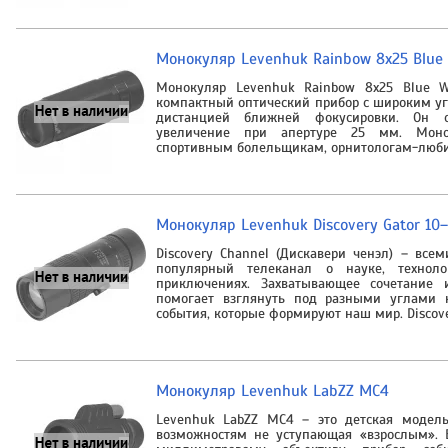
Монокуляр Levenhuk Rainbow 8x25 Blue
Монокуляр Levenhuk Rainbow 8x25 Blue 
компактный оптический прибор с широким у
дистанцией ближней фокусировки. Он об
увеличение при апертуре 25 мм. Моно
спортивным болельщикам, орнитологам-люби
Монокуляр Levenhuk Discovery Gator 10
Discovery Channel (Дискавери ченэл) – все
популярный телеканал о науке, техноло
приключениях. Захватывающее сочетание 
помогает взглянуть под разными углами 
события, которые формируют наш мир. Discov
Монокуляр Levenhuk LabZZ MC4
Levenhuk LabZZ MC4 – это детская модель
возможностям не уступающая «взрослым». 