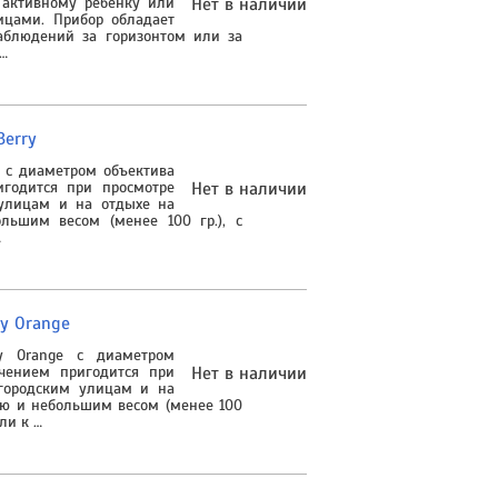
 активному ребенку или
Нет в наличии
цами. Прибор обладает
аблюдений за горизонтом или за
…
Berry
y с диаметром объектива
годится при просмотре
Нет в наличии
 улицам и на отдыхе на
льшим весом (менее 100 гр.), с
…
y Orange
y Orange с диаметром
чением пригодится при
Нет в наличии
 городским улицам и на
ью и небольшим весом (менее 100
ли к …