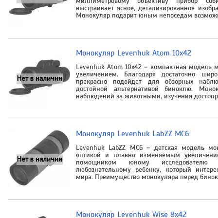
миллиметровому объективу прибор соб
выстраивает ясное, детализированное изобр
Монокуляр подарит юным непоседам возможн
Монокуляр Levenhuk Atom 10x42
Levenhuk Atom 10x42 – компактная модель 
увеличением. Благодаря достаточно шир
прекрасно подойдет для обзорных набл
достойной альтернативой биноклю. Моно
наблюдений за животными, изучения достоп
Монокуляр Levenhuk LabZZ MC6
Levenhuk LabZZ MC6 – детская модель мон
оптикой и плавно изменяемым увеличени
помощником юному исследовател
любознательному ребенку, который интере
мира. Преимущество монокуляра перед бинок
Монокуляр Levenhuk Wise 8x42