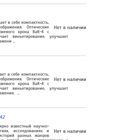
ет в себе компактность,
ображения. Оптические
Нет в наличии
риевого крона BaK-4 с
чает виньетирование, улучшает
ражени …
ет в себе компактность,
ображения. Оптические
Нет в наличии
риевого крона BaK-4 с
чает виньетирование, улучшает
ражения. …
x42
мирно известный научно-
гиях, исследованиях и
Нет в наличии
историй разных жанров