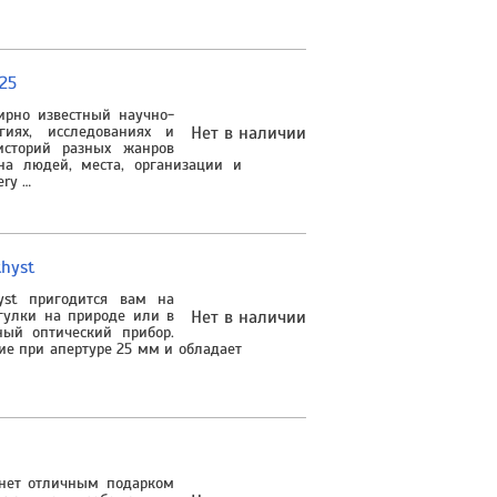
25
мирно известный научно-
гиях, исследованиях и
Нет в наличии
историй разных жанров
на людей, места, организации и
ery …
hyst
yst пригодится вам на
огулки на природе или в
Нет в наличии
ный оптический прибор.
ие при апертуре 25 мм и обладает
анет отличным подарком