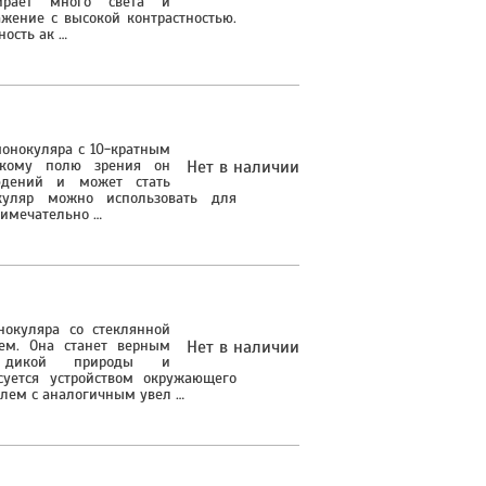
ирает много света и
ажение с высокой контрастностью.
ость ак …
монокуляра с 10-кратным
окому полю зрения он
Нет в наличии
юдений и может стать
куляр можно использовать для
римечательно …
окуляра со стеклянной
ем. Она станет верным
Нет в наличии
ю дикой природы и
суется устройством окружающего
лем с аналогичным увел …