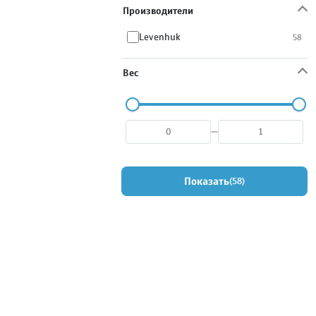
Производители
Levenhuk
58
Вес
—
Показать
58