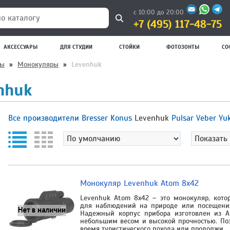
с 10:00 до 20:00
+7 (495) 117-48-75
 каталогу
АКСЕССУАРЫ
ДЛЯ СТУДИИ
СТОЙКИ
ФОТОЗОНТЫ
СО
пы
»
Монокуляры
»
Levenhuk
nhuk
Все производители
Bresser
Konus
Levenhuk
Pulsar
Veber
Yu
Монокуляр Levenhuk Atom 8x42
Levenhuk Atom 8x42 – это монокуляр, кото
для наблюдений на природе или посещения
Надежный корпус прибора изготовлен из AB
небольшим весом и высокой прочностью. По
время туристического похода или продолжи …