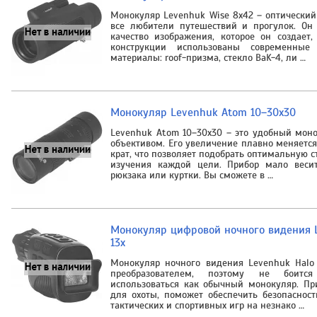
Монокуляр Levenhuk Wise 8x42 – оптический
все любители путешествий и прогулок. Он
качество изображения, которое он создает
конструкции использованы современные 
материалы: roof-призма, стекло BaK-4, ли …
Монокуляр Levenhuk Atom 10–30х30
Levenhuk Atom 10–30х30 – это удобный мон
объективом. Его увеличение плавно меняется
крат, что позволяет подобрать оптимальную 
изучения каждой цели. Прибор мало веси
рюкзака или куртки. Вы сможете в …
Монокуляр цифровой ночного видения 
13x
Монокуляр ночного видения Levenhuk Halo
преобразователем, поэтому не боит
использоваться как обычный монокуляр. Пр
для охоты, поможет обеспечить безопасност
тактических и спортивных игр на незнако …