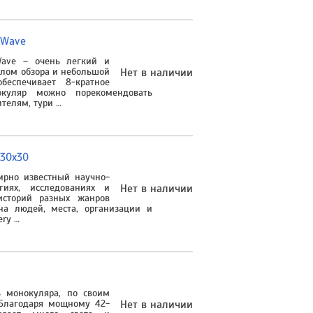
 Wave
Wave – очень легкий и
глом обзора и небольшой
Нет в наличии
еспечивает 8-кратное
куляр можно порекомендовать
телям, тури …
–30х30
мирно известный научно-
гиях, исследованиях и
Нет в наличии
историй разных жанров
на людей, места, организации и
ery …
 монокуляра, по своим
Благодаря мощному 42-
Нет в наличии