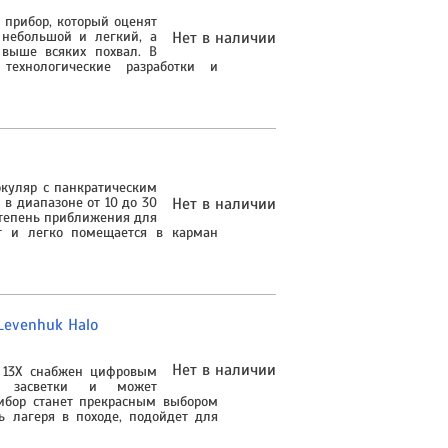
 прибор, который оценят
 небольшой и легкий, а
Нет в наличии
, выше всяких похвал. В
технологические разработки и
окуляр с панкратическим
 в диапазоне от 10 до 30
Нет в наличии
степень приближения для
т и легко помещается в карман
Levenhuk Halo
Нет в наличии
 13X снабжен цифровым
ся засветки и может
ибор станет прекрасным выбором
ь лагеря в походе, подойдет для