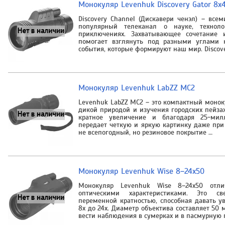
Монокуляр Levenhuk Discovery Gator 8x
Discovery Channel (Дискавери ченэл) – все
популярный телеканал о науке, техноло
приключениях. Захватывающее сочетание 
помогает взглянуть под разными углами 
события, которые формируют наш мир. Discov
Монокуляр Levenhuk LabZZ MC2
Levenhuk LabZZ MC2 – это компактный моно
дикой природой и изучения городских пейза
кратное увеличение и благодаря 25-мил
передает четкую и яркую картинку даже при
не всепогодный, но резиновое покрытие …
Монокуляр Levenhuk Wise 8–24x50
Монокуляр Levenhuk Wise 8–24x50 отли
оптическими характеристиками. Это с
переменной кратностью, способная давать у
8x до 24x. Диаметр объектива составляет 5
вести наблюдения в сумерках и в пасмурную 