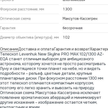
Фокусное расстояние, мм
1300
Оптическая схема
Максутов-Кассегрен
Гарантия
бессрочная
Диаметр объектива (апертура), мм
102
Описание
Доставка и оплата
Гарантия и возврат
Характер
Телескоп Levenhuk New Skyline PRO MAK 102/1300 AZ-
EQA станет отличным выбором для амбициозного
астронома, которому хочется не просто рассматривать
Луну и светящиеся точки планет на небе, но и видеть
подробности – рельеф, цветные детали, крупные
планетарные диски. При фокусном расстоянии 1300 мм
этот телескоп отличается компактным корпусом,
поэтому его легко хранить и вывозить на природу.
Оптическая схема Максутова-Кассегрена исключает
появление хроматических аберраций и минимизирует
другие искажения – изображение остается четким,
контрастным и ярким.