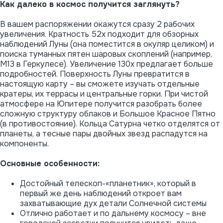
Как далеко в космос получится заглянуть?
В вашем распоряжении окажутся сразу 2 рабочих
увеличения. Кратность 52х подходит для обзорных
наблюдений Луны (она поместится в окуляр целиком) и
поиска туманных пятен шаровых скоплений (например,
М13 в Геркулесе). Увеличение 130х предлагает больше
подробностей. Поверхность Луны превратится в
настоящую карту – вы сможете изучать отдельные
кратеры, их террасы и центральные горки. При чистой
атмосфере на Юпитере получится разобрать более
сложную структуру облаков и Большое Красное Пятно
(в противостояние). Кольца Сатурна четко отделятся от
планеты, а тесные пары двойных звезд распадутся на
компоненты.
Основные особенности:
Достойный телескоп-«планетник», который в
первый же день наблюдений откроет вам
захватывающие дух детали Солнечной системы
Отлично работает и по дальнему космосу – вне