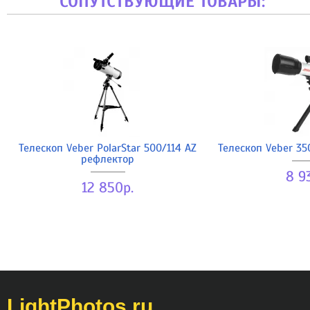
СОПУТСТВУЮЩИЕ ТОВАРЫ:
Телескоп Veber PolarStar 500/114 AZ
Телескоп Veber 35
рефлектор
8 9
12 850р.
LightPhotos.ru