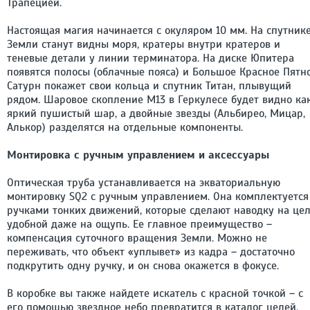
Трапецией.
Настоящая магия начинается с окуляром 10 мм. На спутник
Земли станут видны моря, кратеры внутри кратеров и
теневые детали у линии терминатора. На диске Юпитера
появятся полосы (облачные пояса) и Большое Красное Пятно
Сатурн покажет свои кольца и спутник Титан, плывущий
рядом. Шаровое скопление М13 в Геркулесе будет видно ка
яркий пушистый шар, а двойные звезды (Альбирео, Мицар,
Алькор) разделятся на отдельные компоненты.
Монтировка с ручным управлением и аксессуары
Оптическая труба устанавливается на экваториальную
монтировку SQ2 с ручным управлением. Она комплектуется
ручками тонких движений, которые сделают наводку на це
удобной даже на ощупь. Ее главное преимущество –
компенсация суточного вращения Земли. Можно не
переживать, что объект «уплывет» из кадра – достаточно
подкрутить одну ручку, и он снова окажется в фокусе.
В коробке вы также найдете искатель с красной точкой – с
его помощью звездное небо превратится в каталог целей,