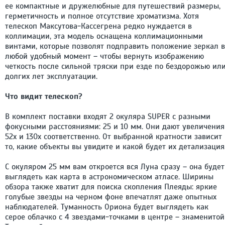
ее компактные и дружелюбные для путешествий размеры,
герметичность и полное отсутствие хроматизма. Хотя
телескоп Максутова-Кассегрена редко нуждается в
коллимации, эта модель оснащена коллимационными
винтами, которые позволят подправить положение зеркал в
любой удобный момент – чтобы вернуть изображению
четкость после сильной тряски при езде по бездорожью ил
долгих лет эксплуатации.
Что видит телескоп?
В комплект поставки входят 2 окуляра SUPER с разными
фокусными расстояниями: 25 и 10 мм. Они дают увеличения
52х и 130х соответственно. От выбранной кратности зависит
то, какие объекты вы увидите и какой будет их детализация
С окуляром 25 мм вам откроется вся Луна сразу – она будет
выглядеть как карта в астрономическом атласе. Ширины
обзора также хватит для поиска скопления Плеяды: яркие
голубые звезды на черном фоне впечатлят даже опытных
наблюдателей. Туманность Ориона будет выглядеть как
серое облачко с 4 звездами-точками в центре – знаменитой